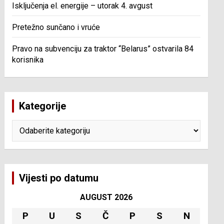
Isključenja el. energije – utorak 4. avgust
Pretežno sunčano i vruće
Pravo na subvenciju za traktor “Belarus” ostvarila 84
korisnika
Kategorije
Kategorije
Vijesti po datumu
AUGUST 2026
P
U
S
Č
P
S
N