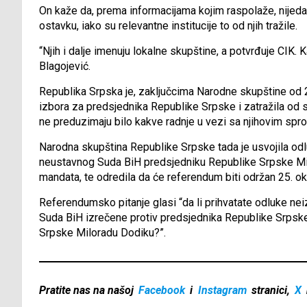
On kaže da, prema informacijama kojim raspolaže, nijedan
ostavku, iako su relevantne institucije to od njih tražile.
“Njih i dalje imenuju lokalne skupštine, a potvrđuje CIK. K
Blagojević.
Republika Srpska je, zaključcima Narodne skupštine od 
izbora za predsjednika Republike Srpske i zatražila od 
ne preduzimaju bilo kakve radnje u vezi sa njihovim sp
Narodna skupština Republike Srpske tada je usvojila o
neustavnog Suda BiH predsjedniku Republike Srpske Mil
mandata, te odredila da će referendum biti održan 25. ok
Referendumsko pitanje glasi “da li prihvatate odluke ne
Suda BiH izrečene protiv predsjednika Republike Srpske
Srpske Miloradu Dodiku?”.
Pratite nas na našoj
Facebook
i
Instagram
stranici,
X