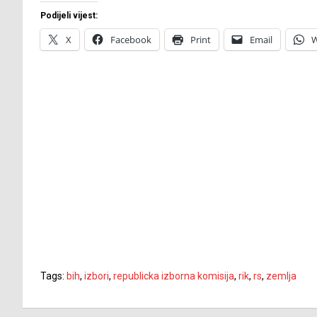
Podijeli vijest:
X
Facebook
Print
Email
W
Tags:
bih
,
izbori
,
republicka izborna komisija
,
rik
,
rs
,
zemlja