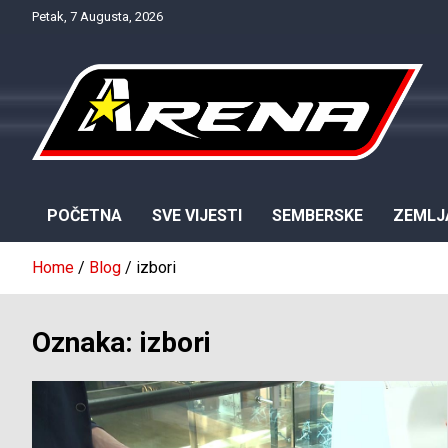
Skip
Petak, 7 Augusta, 2026
to
content
Provjereno. Tačno. Objektivno.
NTV Arena
POČETNA
SVE VIJESTI
SEMBERSKE
ZEMLJ
Home
Blog
izbori
Oznaka:
izbori