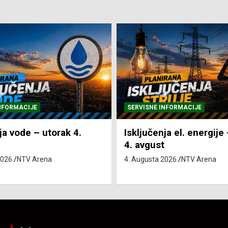
NFORMACIJE
SVE VIJESTI
VRIJEME
ja el. energije – utorak
Pretežno sunčano i vru
4. Augusta 2026.
NTV Arena
2026.
NTV Arena