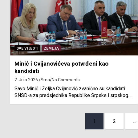
SVE VIJESTI
ZEMLJA
Minić i Cvijanovićeva potvrđeni kao
kandidati
2. Jula 2026.
Srna
No Comments
Savo Minić i Željka Cvijanović zvanično su kandidati
SNSD-a za predsjednika Republike Srpske i srpskog…
Posts
1
2
…
pagination