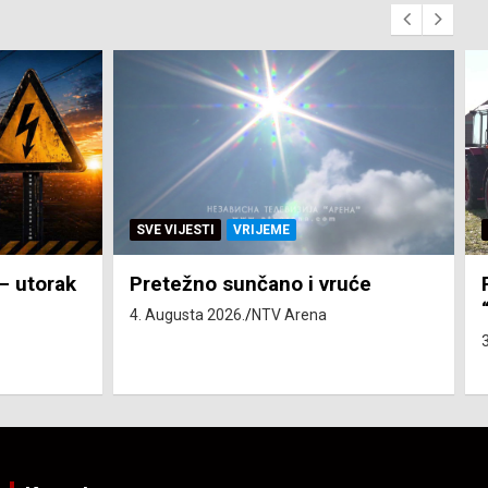
SVE VIJESTI
ZEMLJA
će
Pravo na subvenciju za traktor
“Belarus” ostvarila 84 korisnika
3. Augusta 2026.
NTV Arena