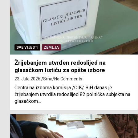
SVE VIJESTI
ZEMLJA
Žrijebanjem utvrđen redoslijed na
glasačkom listiću za opšte izbore
23. Jula 2026.
Srna
No Comments
Centralna izborna komisija /CIK/ BiH danas je
žrijebanjem utvrdila redoslijed 82 politička subjekta na
glasačkom…