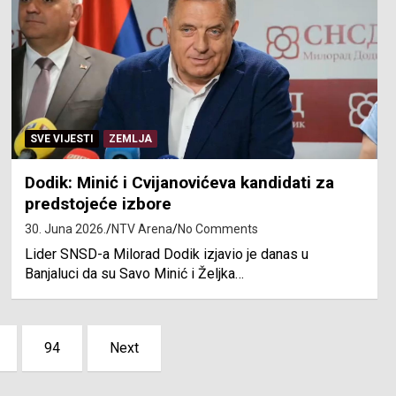
SVE VIJESTI
ZEMLJA
Dodik: Minić i Cvijanovićeva kandidati za
predstojeće izbore
30. Juna 2026.
NTV Arena
No Comments
Lider SNSD-a Milorad Dodik izjavio je danas u
Banjaluci da su Savo Minić i Željka…
94
Next