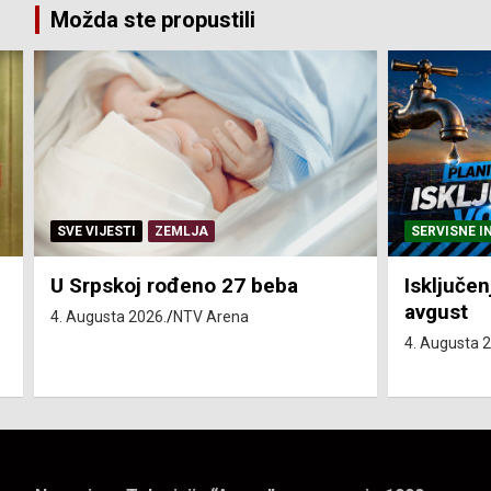
Možda ste propustili
SERVISNE INFORMACIJE
SERVISNE I
Isključenja vode – utorak 4.
Isključen
avgust
4. avgust
4. Augusta 2026.
NTV Arena
4. Augusta 