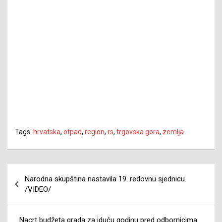
Tags:
hrvatska
,
otpad
,
region
,
rs
,
trgovska gora
,
zemlja
Navigacija
Narodna skupština nastavila 19. redovnu sjednicu
članaka
/VIDEO/
Nacrt budžeta grada za iduću godinu pred odbornicima