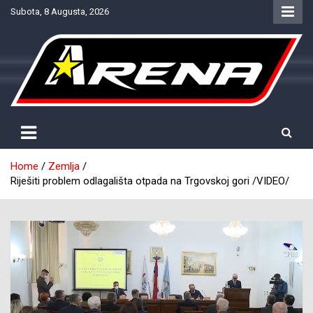
Skip
Subota, 8 Augusta, 2026
to
content
Provjereno. Tačno. Objektivno.
NTV Arena
Home
Zemlja
Riješiti problem odlagališta otpada na Trgovskoj gori /VIDEO/