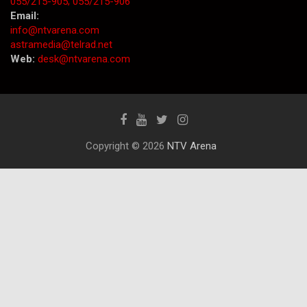
055/215-905;
055/215-906
Email:
info@ntvarena.com
astramedia@telrad.net
Web:
desk@ntvarena.com
Copyright © 2026
NTV Arena