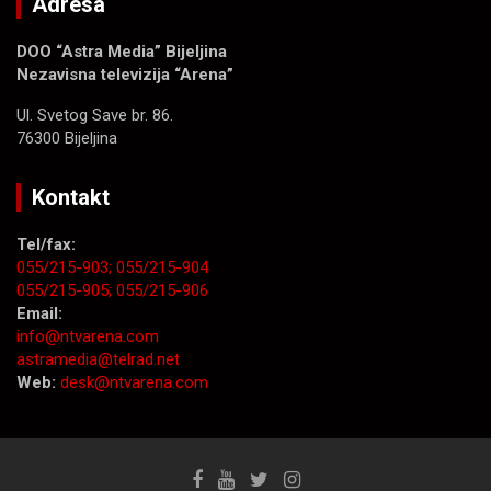
Adresa
DOO “Astra Media” Bijeljina
Nezavisna televizija “Arena”
Ul. Svetog Save br. 86.
76300 Bijeljina
Kontakt
Tel/fax:
055/215-903;
055/215-904
055/215-905;
055/215-906
Email:
info@ntvarena.com
astramedia@telrad.net
Web:
desk@ntvarena.com