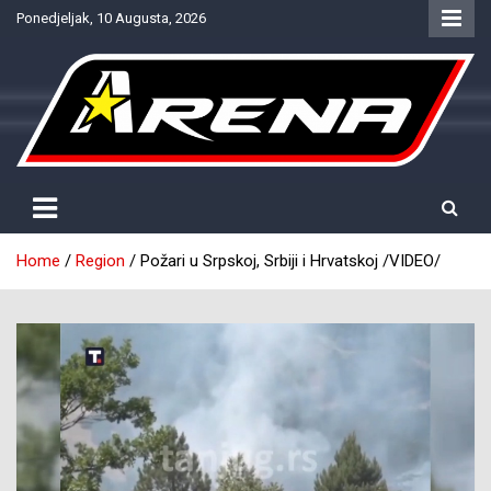
Skip
Ponedjeljak, 10 Augusta, 2026
to
content
Provjereno. Tačno. Objektivno.
NTV Arena
Home
Region
Požari u Srpskoj, Srbiji i Hrvatskoj /VIDEO/