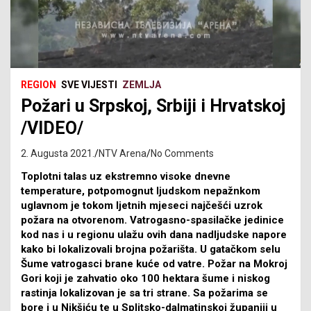
REGION
SVE VIJESTI
ZEMLJA
Požari u Srpskoj, Srbiji i Hrvatskoj
/VIDEO/
2. Augusta 2021.
NTV Arena
No Comments
Toplotni talas uz ekstremno visoke dnevne
temperature, potpomognut ljudskom nepažnkom
uglavnom je tokom ljetnih mjeseci najčešći uzrok
požara na otvorenom. Vatrogasno-spasilačke jedinice
kod nas i u regionu ulažu ovih dana nadljudske napore
kako bi lokalizovali brojna požarišta. U gatačkom selu
Šume vatrogasci brane kuće od vatre. Požar na Mokroj
Gori koji je zahvatio oko 100 hektara šume i niskog
rastinja lokalizovan je sa tri strane. Sa požarima se
bore i u Nikšiću te u Splitsko-dalmatinskoj županiji u