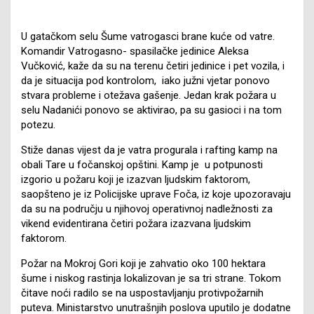
U gatačkom selu Šume vatrogasci brane kuće od vatre.
Komandir Vatrogasno- spasilačke jedinice Aleksa
Vučković, kaže da su na terenu četiri jedinice i pet vozila, i
da je situacija pod kontrolom, iako južni vjetar ponovo
stvara probleme i otežava gašenje. Jedan krak požara u
selu Nadanići ponovo se aktivirao, pa su gasioci i na tom
potezu.
Stiže danas vijest da je vatra progurala i rafting kamp na
obali Tare u fočanskoj opštini. Kamp je u potpunosti
izgorio u požaru koji je izazvan ljudskim faktorom,
saopšteno je iz Policijske uprave Foča, iz koje upozoravaju
da su na području u njihovoj operativnoj nadležnosti za
vikend evidentirana četiri požara izazvana ljudskim
faktorom.
Požar na Mokroj Gori koji je zahvatio oko 100 hektara
šume i niskog rastinja lokalizovan je sa tri strane. Tokom
čitave noći radilo se na uspostavljanju protivpožarnih
puteva. Ministarstvo unutrašnjih poslova uputilo je dodatne