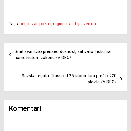
Tags:
bih
,
pozar
,
pozari
,
region
,
rs
,
srbija
,
zemlja
Navigacija
Šmit zvanično preuzeo dužnost, zahvalio Incku na
članaka
nametnutom zakonu /VIDEO/
Savska regata: Trasu od 25 kilometara prešlo 220
plovila /VIDEO/
Komentari: