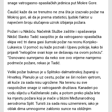
snage vatrogasno-spasilačkih jedinica put Mokre Gore.
Čaušić kaže da se trenutno ne zna šta je izazvalo požar na
Mokroj gori, ali da je prema statistici, ljudski faktor u
najvećem broju slučajeva uzrok izbijanja požara.
Požari i u Nikšiću. Načelnik Službe zaštite i spašavanja
Nikšić Slavko Tadić saopštio je da vatrogasno-spasilačka
ekipa već tri dana gasi šumski požar na reonu Konjsko-
Lukavica. U pomoć su kaže pozvali i Upavu policije, kako bi
prijavili “nelogične svari koje se dešavaju na ovom potezu”.
“Osnovano sumnjamo da neko sve ovo vrijeme namjerno
podmeće požare, rekao je Tadić.
Veliki požar buknuo je u Splitsko-dalmatinskoj županiji u
Hrvatkoj. Planulo je uz cestu, požar se širi nošen vjetrom,
ali kuće za sada nisu ugrožene. Na terenu su sve
raspoložive snage iz vatrogasnih društava. Kanaderi po
vodu slijeću u Kaštelanski zaliv, a potom preko plaža lete
ka mjestu požara koji je inače u blizini Međunarodnog
aerodroma Split. Turisti za sada nisu uznemireni, iako je
oblak dima umnogome zaklonio sunce na obližnjim