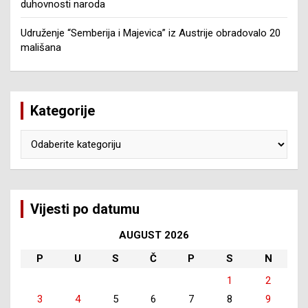
duhovnosti naroda
Udruženje “Semberija i Majevica” iz Austrije obradovalo 20
mališana
Kategorije
Kategorije
Vijesti po datumu
AUGUST 2026
P
U
S
Č
P
S
N
1
2
3
4
5
6
7
8
9