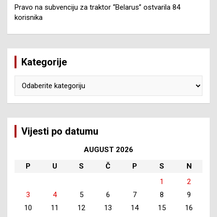
Pravo na subvenciju za traktor “Belarus” ostvarila 84
korisnika
Kategorije
Kategorije
Vijesti po datumu
AUGUST 2026
P
U
S
Č
P
S
N
1
2
3
4
5
6
7
8
9
10
11
12
13
14
15
16