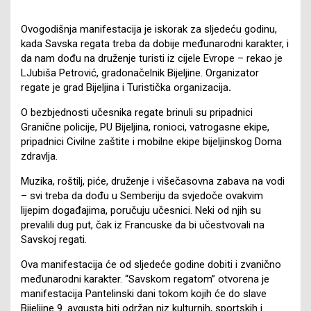
Ovogodišnja manifestacija je iskorak za sljedeću godinu,
kada Savska regata treba da dobije međunarodni karakter, i
da nam dođu na druženje turisti iz cijele Evrope – rekao je
LJubiša Petrović, gradonačelnik Bijeljine. Organizator
regate je grad Bijeljina i Turistička organizacija
.
O bezbjednosti učesnika regate brinuli su pripadnici
Granične policije, PU Bijeljina, ronioci, vatrogasne ekipe,
pripadnici Civilne zaštite i mobilne ekipe bijeljinskog Doma
zdravlja.
Muzika, roštilj, piće, druženje i višečasovna zabava na vodi
– svi treba da dođu u Semberiju da svjedoče ovakvim
lijepim događajima, poručuju učesnici. Neki od njih su
prevalili dug put, čak iz Francuske da bi učestvovali na
Savskoj regati.
Ova manifestacija će od sljedeće godine dobiti i zvanično
međunarodni karakter. “Savskom regatom” otvorena je
manifestacija Pantelinski dani tokom kojih će do slave
Bijeljine 9. avgusta biti održan niz kulturnih, sportskih i