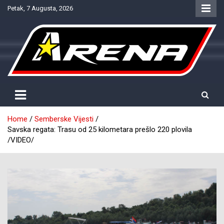
Skip
Petak, 7 Augusta, 2026
to
content
Provjereno. Tačno. Objektivno.
NTV Arena
Home
Semberske Vijesti
Savska regata: Trasu od 25 kilometara prešlo 220 plovila
/VIDEO/