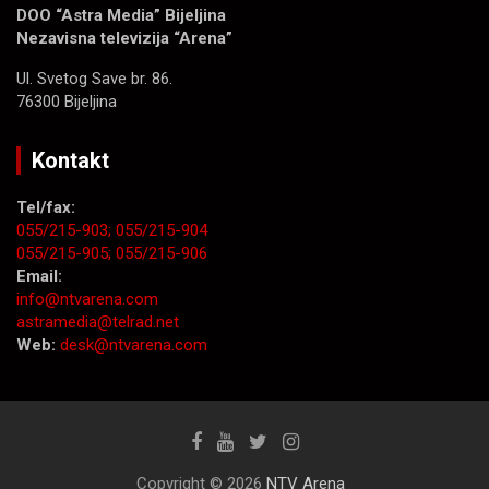
DOO “Astra Media” Bijeljina
Nezavisna televizija “Arena”
Ul. Svetog Save br. 86.
76300 Bijeljina
Kontakt
Tel/fax:
055/215-903;
055/215-904
055/215-905;
055/215-906
Email:
info@ntvarena.com
astramedia@telrad.net
Web:
desk@ntvarena.com
Copyright © 2026
NTV Arena