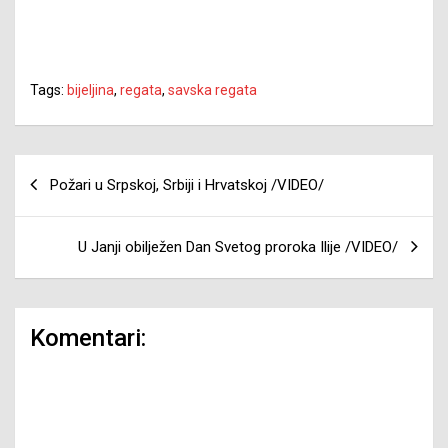
Tags:
bijeljina
,
regata
,
savska regata
Navigacija
Požari u Srpskoj, Srbiji i Hrvatskoj /VIDEO/
članaka
U Janji obilježen Dan Svetog proroka Ilije /VIDEO/
Komentari: