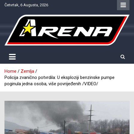
Skip
Četvrtak, 6 Augusta, 2026
to
content
Provjereno. Tačno. Objektivno.
NTV Arena
Home
Zemlja
Policija zvanično potvrdila: U eksploziji benzinske pumpe
poginula jedna osoba, više povrijeđenih /VIDEO/