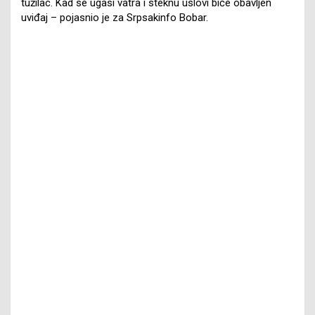
tužilac. Kad se ugasi vatra i steknu uslovi biće obavljen
uviđaj – pojasnio je za Srpsakinfo Bobar.