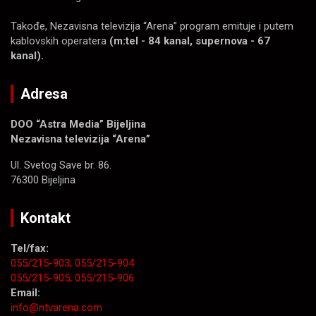
Takođe, Nezavisna televizija “Arena” program emituje i putem
kablovskih operatera
(m:tel - 84 kanal, supernova - 67
kanal).
Adresa
DOO “Astra Media” Bijeljina
Nezavisna televizija “Arena”
Ul. Svetog Save br. 86.
76300 Bijeljina
Kontakt
Tel/fax:
055/215-903;
055/215-904
055/215-905;
055/215-906
Email:
info@ntvarena.com