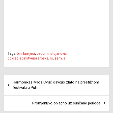
Tags:
bih
,
bijeljina
,
cedomir stojanovic
,
pokret jedinstvena srpska
,
rs
,
zemlja
Navigacija
Harmonikaš Miloš Cvijić osvojio zlato na prestižnom
članaka
festivalu u Puli
Promjenljivo oblačno uz sunčane periode