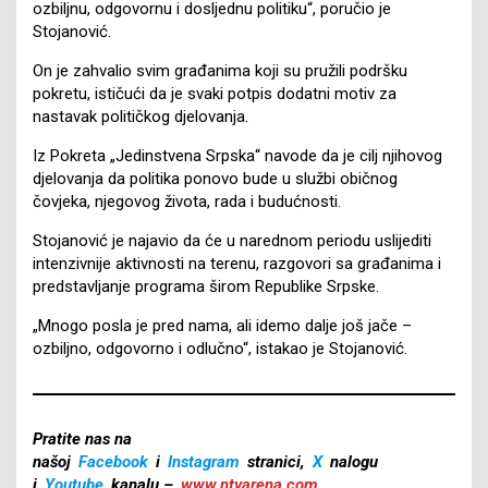
ozbiljnu, odgovornu i dosljednu politiku“, poručio je
Stojanović.
On je zahvalio svim građanima koji su pružili podršku
pokretu, ističući da je svaki potpis dodatni motiv za
nastavak političkog djelovanja.
Iz Pokreta „Jedinstvena Srpska“ navode da je cilj njihovog
djelovanja da politika ponovo bude u službi običnog
čovjeka, njegovog života, rada i budućnosti.
Stojanović je najavio da će u narednom periodu uslijediti
intenzivnije aktivnosti na terenu, razgovori sa građanima i
predstavljanje programa širom Republike Srpske.
„Mnogo posla je pred nama, ali idemo dalje još jače –
ozbiljno, odgovorno i odlučno“, istakao je Stojanović.
Pratite nas na
našoj
Facebook
i
Instagram
stranici,
X
nalogu
i
Youtube
kanalu –
www.ntvarena.com