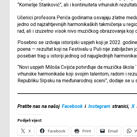
“Kornelije Stanković”, ali i kontinuiteta vrhunskih rezult
Učenici profesora Perića godinama osvajaju zlatne medalje
jedno od najzahtjevnijih harmonikaških takmičenja u regio
rad, ali i izuzetno visok nivo muzičkog obrazovanja koji
Posebno se izdvaja istorijski uspjeh koji je 2022. godin
poena — rezultat koji na Festivalu u Puli nije zabilježen
poseban trag u istoriji jednog od najuglednijih harmonika
“Novi uspjeh Miloša Cvijića potvrđuje da muzička škola `K
vrhunske harmonikaše koji svojim talentom, radom i rezul
Republiku Srpsku na međunarodnoj sceni”, dodaje se u 
Pratite nas na našoj
Facebook
i
Instagram
stranici,
X
Podijeli vijest:
X
Facebook
Print
Email
W