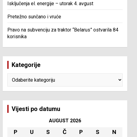
Isključenja el. energije – utorak 4. avgust
Pretežno sunčano i vruće
Pravo na subvenciju za traktor “Belarus” ostvarila 84
korisnika
Kategorije
Kategorije
Vijesti po datumu
AUGUST 2026
P
U
S
Č
P
S
N