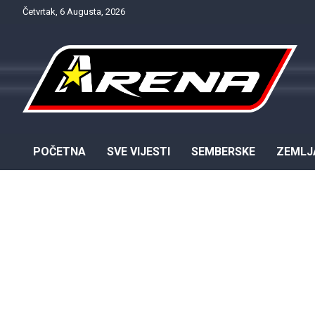
Skip
Četvrtak, 6 Augusta, 2026
to
content
Provjereno. Tačno. Objektivno.
NTV Arena
POČETNA
SVE VIJESTI
SEMBERSKE
ZEMLJ