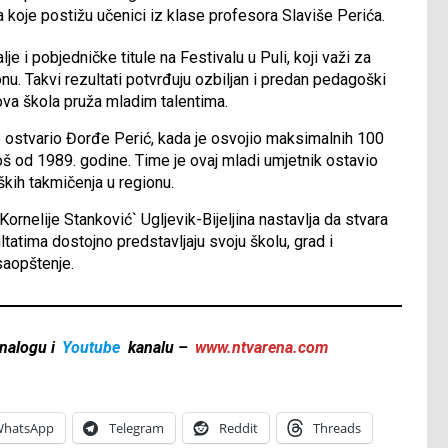
ata koje postižu učenici iz klase profesora Slaviše Perića.
 i pobjedničke titule na Festivalu u Puli, koji važi za
nu. Takvi rezultati potvrđuju ozbiljan i predan pedagoški
 ova škola pruža mladim talentima.
e ostvario Đorđe Perić, kada je osvojio maksimalnih 100
 još od 1989. godine. Time je ovaj mladi umjetnik ostavio
ških takmičenja u regionu.
ornelije Stanković` Ugljevik-Bijeljina nastavlja da stvara
tatima dostojno predstavljaju svoju školu, grad i
saopštenje.
nalogu i
Youtube
kanalu –
www.ntvarena.com
hatsApp
Telegram
Reddit
Threads