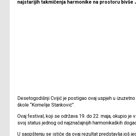
najstarijih takmičenja harmonike na prostoru bivše 
Desetogodišnji Cvijić je postigao ovaj uspjeh u izuzetn
škole “Kornelije Stanković”.
Ovaj festival, koji se održava 19. do 22. maja, okupio je
svoj status jednog od najznačajnijih harmonikaških događ
U saopštenju se ističe da ovaj rezultat predstavlja još 