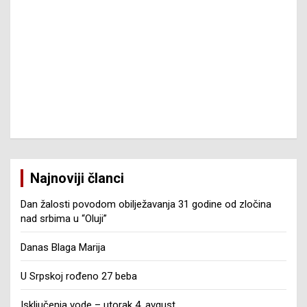
Najnoviji članci
Dan žalosti povodom obilježavanja 31 godine od zločina
nad srbima u “Oluji”
Danas Blaga Marija
U Srpskoj rođeno 27 beba
Isključenja vode – utorak 4. avgust