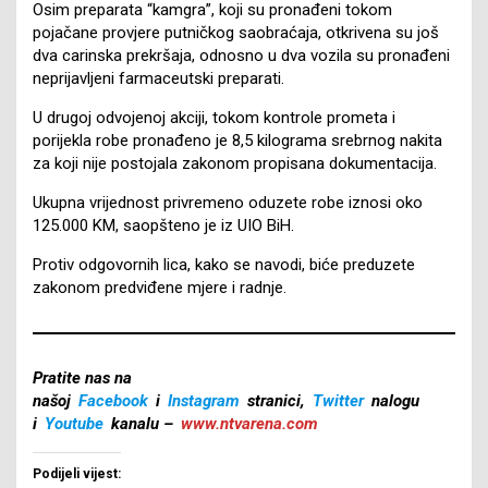
Osim preparata “kamgra”, koji su pronađeni tokom
pojačane provjere putničkog saobraćaja, otkrivena su još
dva carinska prekršaja, odnosno u dva vozila su pronađeni
neprijavljeni farmaceutski preparati.
U drugoj odvojenoj akciji, tokom kontrole prometa i
porijekla robe pronađeno je 8,5 kilograma srebrnog nakita
za koji nije postojala zakonom propisana dokumentacija.
Ukupna vrijednost privremeno oduzete robe iznosi oko
125.000 KM, saopšteno je iz UIO BiH.
Protiv odgovornih lica, kako se navodi, biće preduzete
zakonom predviđene mjere i radnje.
Pratite nas na
našoj
Facebook
i
Instagram
stranici,
Twitter
nalogu
i
Youtube
kanalu –
www.ntvarena.com
Podijeli vijest: