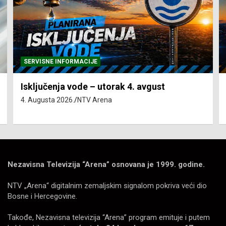
SERVISNE INFORMACIJE
Isključenja vode – utorak 4. avgust
4. Augusta 2026.
NTV Arena
Nezavisna Televizija “Arena” osnovana je 1999. godine.
NTV „Arena“ digitalnim zemaljskim signalom pokriva veći dio
Bosne i Hercegovine.
Takođe, Nezavisna televizija “Arena” program emituje i putem