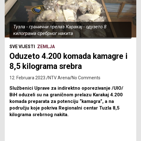
Тузла - гранични прелаз Каракај - одузето 8
килограма сребрног накита
SVE VIJESTI
ZEMLJA
Oduzeto 4.200 komada kamagre i
8,5 kilograma srebra
12. Februara 2023.
NTV Arena
No Comments
Službenici Uprave za indirektno oporezivanje /UIO/
BiH oduzeli su na graničnom prelazu Karakaj 4.200
komada preparata za potenciju “kamagra”, a na
području koje pokriva Regionalni centar Tuzla 8,5
kilograma srebrnog nakita.