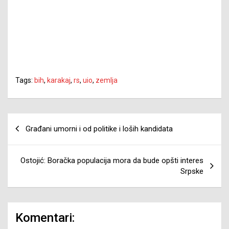
Tags:
bih
,
karakaj
,
rs
,
uio
,
zemlja
Navigacija
Građani umorni i od politike i loših kandidata
članaka
Ostojić: Boračka populacija mora da bude opšti interes
Srpske
Komentari: