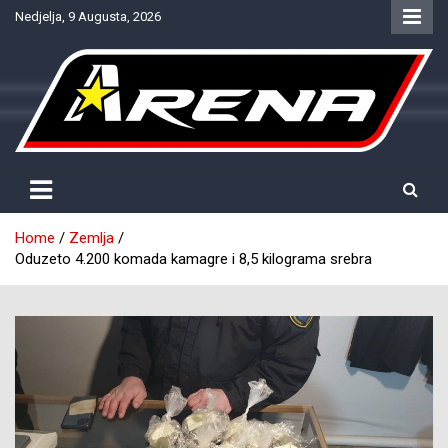
Skip
Nedjelja, 9 Augusta, 2026
to
content
Provjereno. Tačno. Objektivno.
NTV Arena
Home
Zemlja
Oduzeto 4.200 komada kamagre i 8,5 kilograma srebra