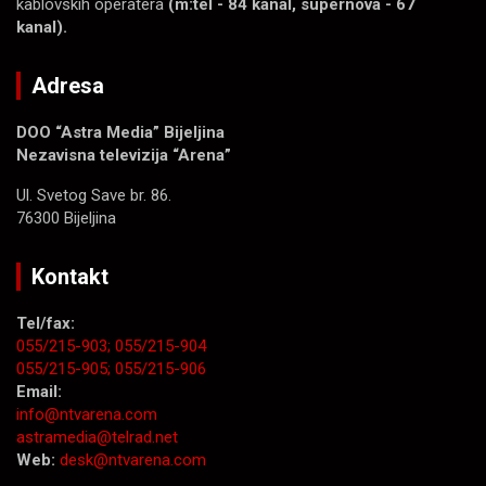
kablovskih operatera
(m:tel - 84 kanal, supernova - 67
kanal).
Adresa
DOO “Astra Media” Bijeljina
Nezavisna televizija “Arena”
Ul. Svetog Save br. 86.
76300 Bijeljina
Kontakt
Tel/fax:
055/215-903;
055/215-904
055/215-905;
055/215-906
Email:
info@ntvarena.com
astramedia@telrad.net
Web:
desk@ntvarena.com