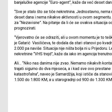
banjalučke agencije “Euro-agent”, kaže da već deset dana 
“Sve je stalo što se tiče nekretnina. Jednostavno, nema
deset dana i nema nikakve aktivnosti u ovom segmentu. B
za “Nezavisne”. Na pitanje da li će se ovakva situacija od
prognozirati.
“Vjerovatno će se odraziti, ali u ovom momentu je to tešk
je Gatarić Vasilićeva, te dodala da stari stanovi po kvad
2.000 pa naviše. Situacija nije ništa bolja ni u Prijedoru
nekretnine “VHS trejd”, kaže da iako im agencija trenutno 
Ali… “Niko nas danima nije zvao. Nemamo nikakvih kontaka
trajati sigurno do dva mjeseca, a i kad sve ovo prestane l
katastrofalna”, naveo je Samardžija, koji ističe da stano
1.500 do 1.800 KM, a u starogradnji od 900 do 1.300 KM