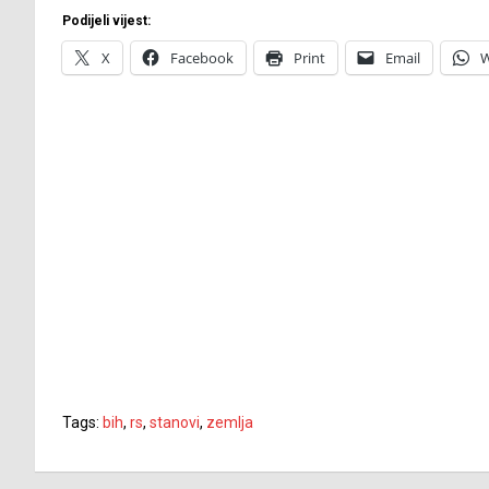
Podijeli vijest:
X
Facebook
Print
Email
W
Tags:
bih
,
rs
,
stanovi
,
zemlja