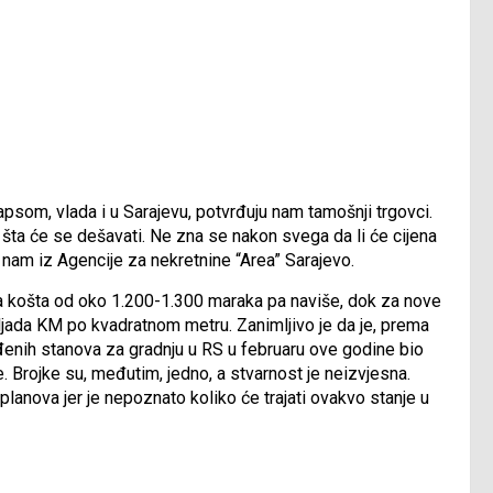
apsom, vlada i u Sarajevu, potvrđuju nam tamošnji trgovci.
šta će se dešavati. Ne zna se nakon svega da li će cijena
 su nam iz Agencije za nekretnine “Area” Sarajevo.
, a košta od oko 1.200-1.300 maraka pa naviše, dok za nove
hiljada KM po kvadratnom metru. Zanimljivo je da je, prema
đenih stanova za gradnju u RS u februaru ove godine bio
 Brojke su, međutim, jedno, a stvarnost je neizvjesna.
 planova jer je nepoznato koliko će trajati ovakvo stanje u