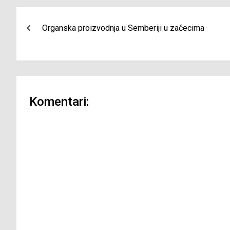
Navigacija
Organska proizvodnja u Semberiji u začecima
članaka
Komentari: