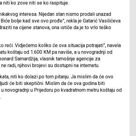
niti ko zove niti se ko raspituje.
 nikakvog interesa. Nijedan stan nismo prodali unazad
iće bolje kad sve ovo prođe”, rekla je Gatarić Vasilićeva
raziti na cijene stanova, ona ističe da je to vrlo teško
o reći. Vidjećemo koliko će ova situacija potrajati”, navela
ratu koštaju od 1.600 KM pa naviše, a u novogradnji od
. Leonard Samardžija, vlasnik tamošnje agencije za
ne radi, njihovi brojevi su dostupni na internetu.
ta, niti ko dolazi po tom pitanju. Ja mislim da će ovo
judi će biti skeptični. Mislim da će ova godina biti
vi u novogradnji u Prijedoru po kvadratnom metru koštaju od
.