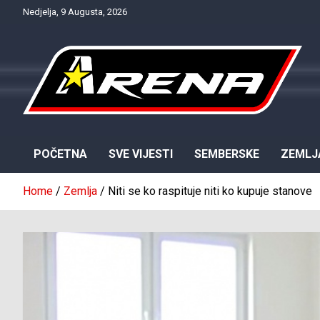
Skip
Nedjelja, 9 Augusta, 2026
to
content
Provjereno. Tačno. Objektivno.
NTV Arena
POČETNA
SVE VIJESTI
SEMBERSKE
ZEMLJ
Home
Zemlja
Niti se ko raspituje niti ko kupuje stanove