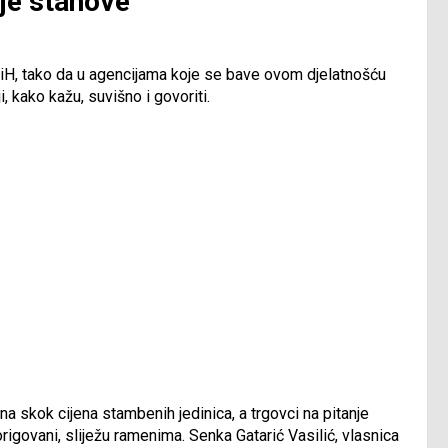
uje stanove
 BiH, tako da u agencijama koje se bave ovom djelatnošću
, kako kažu, suvišno i govoriti.
na skok cijena stambenih jedinica, a trgovci na pitanje
origovani, sliježu ramenima. Senka Gatarić Vasilić, vlasnica