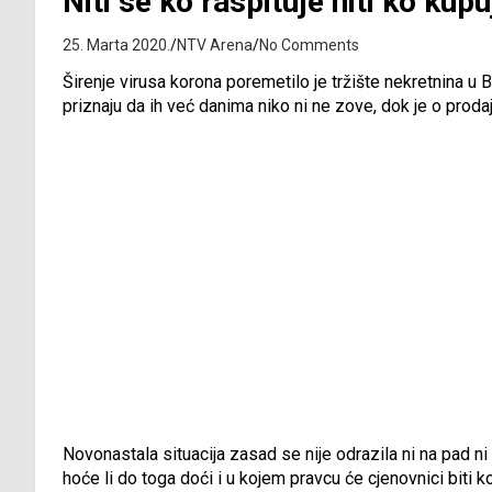
Niti se ko raspituje niti ko kup
25. Marta 2020.
NTV Arena
No Comments
Širenje virusa korona poremetilo je tržište nekretnina u
priznaju da ih već danima niko ni ne zove, dok je o prodaji
Novonastala situacija zasad se nije odrazila ni na pad ni 
hoće li do toga doći i u kojem pravcu će cjenovnici biti k