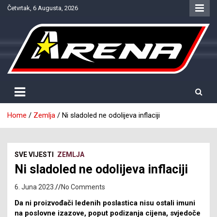
Skip
Četvrtak, 6 Augusta, 2026
to
content
Provjereno. Tačno. Objektivno.
NTV Arena
Home
Zemlja
Ni sladoled ne odolijeva inflaciji
SVE VIJESTI
ZEMLJA
Ni sladoled ne odolijeva inflaciji
6. Juna 2023.
No Comments
Da ni proizvođači ledenih poslastica nisu ostali imuni
na poslovne izazove, poput podizanja cijena, svjedoče