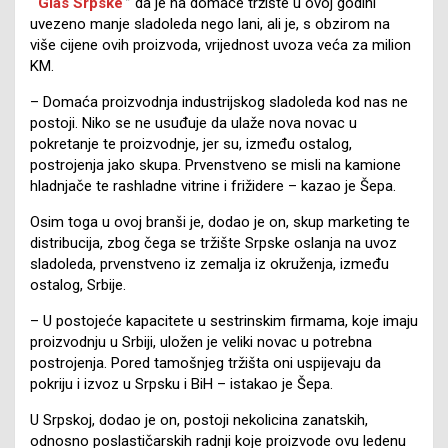
“
Glas Srpske
” da je na domaće tržište u ovoj godini
uvezeno manje sladoleda nego lani, ali je, s obzirom na
više cijene ovih proizvoda, vrijednost uvoza veća za milion
KM.
– Domaća proizvodnja industrijskog sladoleda kod nas ne
postoji. Niko se ne usuđuje da ulaže nova novac u
pokretanje te proizvodnje, jer su, između ostalog,
postrojenja jako skupa. Prvenstveno se misli na kamione
hladnjače te rashladne vitrine i frižidere – kazao je Šepa.
Osim toga u ovoj branši je, dodao je on, skup marketing te
distribucija, zbog čega se tržište Srpske oslanja na uvoz
sladoleda, prvenstveno iz zemalja iz okruženja, između
ostalog, Srbije.
– U postojeće kapacitete u sestrinskim firmama, koje imaju
proizvodnju u Srbiji, uložen je veliki novac u potrebna
postrojenja. Pored tamošnjeg tržišta oni uspijevaju da
pokriju i izvoz u Srpsku i BiH – istakao je Šepa.
U Srpskoj, dodao je on, postoji nekolicina zanatskih,
odnosno poslastičarskih radnji koje proizvode ovu ledenu