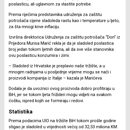
poslasticu, ali uglavnom za vlastite potrebe.
Prema riječima predstavnika udruženja za zaštitu
potrošača cijene sladoleda rastu kao i temperature u ljeto,
za šta mnogi krive inflaciju.
Izvršna direktorica Udruženja za zaštitu potrošača “Don” iz
Prijedora Murisa Marić rekla je da je sladoled poslastica
broj jedan tokom ljetnih dana, ali da sve više stanovnika
ovu poslasticu konzumira i zimi.
– Sladoled iz Hrvatske je preplavio naše tržište, a u
mnogim radnjama u posljednje vrijeme mogu se naći i
proizvodi kompanija iz Italije – kazala je Marićeva.
Dodala je da uvoznici ovog proizvoda dobro profitiraju u
BiH, jer se tokom ljeta frižideri mogu vidjeti na svakom
ćošku, ispred kojih se formiraju i redovi.
Statistika
Prema podacima UIO na tržište BiH tokom prošle godine
stigao je sladoled u vrijednosti većoj od 32,53 miliona KM.