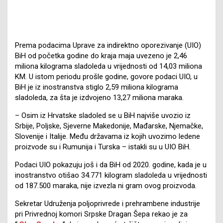
Prema podacima Uprave za indirektno oporezivanje (UIO)
BiH od početka godine do kraja maja uvezeno je 2,46
miliona kilograma sladoleda u vrijednosti od 14,03 miliona
KM. U istom periodu prošle godine, govore podaci UIO, u
BiH je iz inostranstva stiglo 2,59 miliona kilograma
sladoleda, za šta je izdvojeno 13,27 miliona maraka.
– Osim iz Hrvatske sladoled se u BiH najviše uvozio iz
Srbije, Poljske, Sjeverne Makedonije, Mađarske, Njemačke,
Slovenije i Italije. Među državama iz kojih uvozimo ledene
proizvode su i Rumunija i Turska – istakli su u UIO BiH.
Podaci UIO pokazuju još i da BiH od 2020. godine, kada je u
inostranstvo otišao 34.771 kilogram sladoleda u vrijednosti
od 187.500 maraka, nije izvezla ni gram ovog proizvoda.
Sekretar Udruženja poljoprivrede i prehrambene industrije
pri Privrednoj komori Srpske Dragan Šepa rekao je za