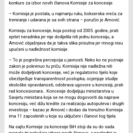
konkurs za izbor novih članova Komisije za koncesije.
– Komisija je postala, u najmanju ruku, bokserska vreća za
treniranje i udarana je sa svih strana – poručio je Amović.
Komisiju za koncesije, koja postoji od 2005. godine, prati
epitet neradnika jer nije dodijelila niti jednu koncesiju, a
Amović objašnjava da je takva slika prisutna jer mnogi nisu
upućeni u nadležnost komisije.
– To je pogrešna percepcija u javnosti. Neko ko ne poznaje
zakon je pokrenuo tu priču. Komisija nije nadležna niti
može dodjeljivati koncesije, već je regulatorno tijelo koje
obezbjeđuje transparentnost postupka, ocjenjuje studije
ekološke opravdanosti, odobrava ugovore u koncesiji, prati
rad koncesionara… Koncesije dodjeljuju ministarstva u
Savjetu ministara koja se ne mogu dogovoriti da naprave
koncesiju, već dižu kredite za realizaciju autoputeva i drugih
investicija – kazao je Amović i dodao da trenutno Komisija
ima 11 zaposlenih u koje su uključeni i članovi tog tijela.
Na sajtu Komisije za koncesije BiH stoji da su do sada
propala tri pokušaja izbora novih članova, a posljednji je