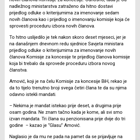
nadležnog ministarstva zatraženo da hitno dostavi
prijedlog odluke o kriterijumima za imenovanje sedam
novih članova kao i prijedlog o imenovanju komisije koja će
sprovesti proceduru izbora novih članova.
To hitno uslijedilo je tek nakon skoro deset mjeseci, jer je
na današnjem dnevnom redu sjednice Savjeta ministara
prijedlog odluke o kriterijumima za imenovanje novih
članova Komisije za koncesije te prijedlog članova komisije
koja bi trebalo da sprovede proceduru izbora novog
članstva.
Amović, koji je na čelu Komisije za koncesije BiH, rekao je
da to tijelo trenutno broji svega četiri člana te da su njima
odavno istekli mandati.
– Nekima je mandat istekao prije deset, a drugima prije
osam godina. Ne znam tačno kada je kome, ali svi smo
izvan mandata. Tri člana su penzionisana prije dvije do tri
godine – kazao je “Glasu” Amović.
Naglasio je da mu ne pada na pamet da se prijavljuje na