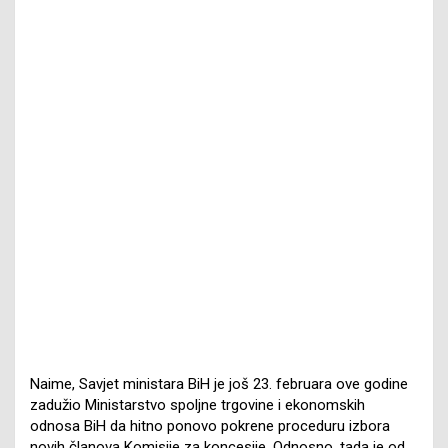
Naime, Savjet ministara BiH je još 23. februara ove godine
zadužio Ministarstvo spoljne trgovine i ekonomskih
odnosa BiH da hitno ponovo pokrene proceduru izbora
novih članova Komisije za koncesije. Odnosno, tada je od