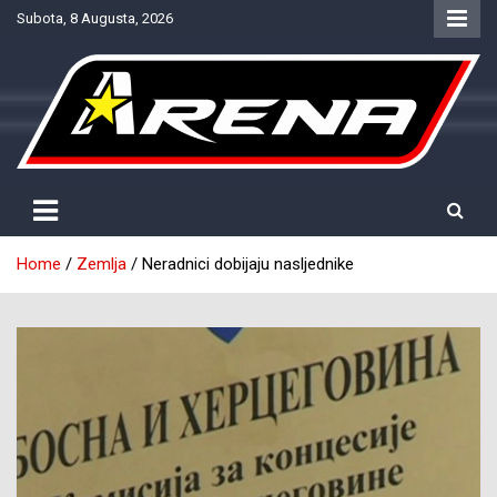
Skip
Subota, 8 Augusta, 2026
to
content
Provjereno. Tačno. Objektivno.
NTV Arena
Home
Zemlja
Neradnici dobijaju nasljednike