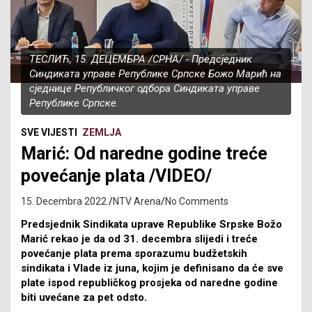
ТЕСЛИЋ, 15. ДЕЦЕМБРА /СРНА/ - Предсједник
Синдиката управе Републике Српске Божо Марић на
сједнице Републичког одбора Синдиката управе
Републике Српске.
SVE VIJESTI
ZEMLJA
Marić: Od naredne godine treće
povećanje plata /VIDEO/
15. Decembra 2022.
NTV Arena
No Comments
Predsjednik Sindikata uprave Republike Srpske Božo
Marić rekao je da od 31. decembra slijedi i treće
povećanje plata prema sporazumu budžetskih
sindikata i Vlade iz juna, kojim je definisano da će sve
plate ispod republičkog prosjeka od naredne godine
biti uvećane za pet odsto.