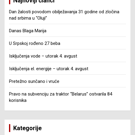
Najnoviji članci
Dan žalosti povodom obilježavanja 31 godine od zločina
nad srbima u “Oluji”
Danas Blaga Marija
U Srpskoj rođeno 27 beba
Isključenja vode – utorak 4. avgust
Isključenja el. energije – utorak 4. avgust
Pretežno sunčano i vruće
Pravo na subvenciju za traktor “Belarus” ostvarila 84
korisnika
Kategorije