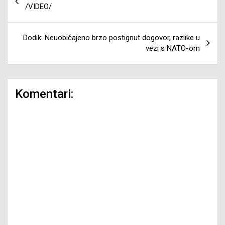
članaka
/VIDEO/
Dodik: Neuobičajeno brzo postignut dogovor, razlike u
vezi s NATO-om
Komentari: