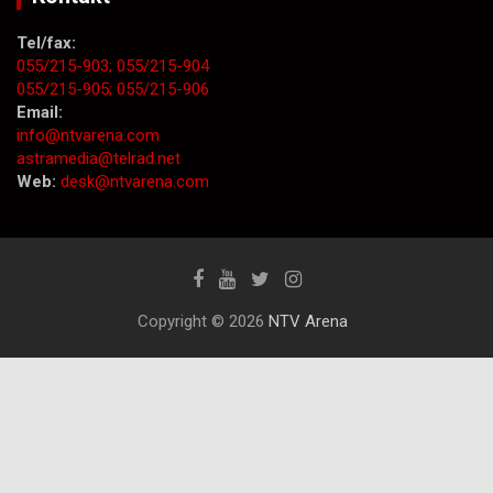
Tel/fax:
055/215-903;
055/215-904
055/215-905;
055/215-906
Email:
info@ntvarena.com
astramedia@telrad.net
Web:
desk@ntvarena.com
Copyright © 2026
NTV Arena