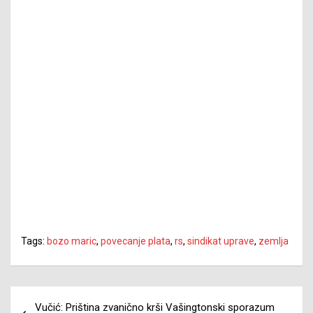
Tags:
bozo maric
,
povecanje plata
,
rs
,
sindikat uprave
,
zemlja
Navigacija
Vučić: Priština zvanično krši Vašingtonski sporazum