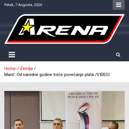
Skip
Petak, 7 Augusta, 2026
to
content
Provjereno. Tačno. Objektivno.
NTV Arena
Home
Zemlja
Marić: Od naredne godine treće povećanje plata /VIDEO/