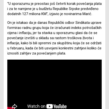
“U sporazumu je preostao još četvrti korak povećanja plata
i za te namjene je u budžetu Republike Srpske predviđeno
dodatnih 127 miliona KM”, izjavio je novinarima Marić.
On je istakao da je danas Republički odbor Sindikata uprave
formirao radnu grupu koja će izračunati indeks potrošačkih
cijena i inflaciju, jer ta stavka u sporazumu glasi da će se
povećanje izvršiti u skladu sa rastom troškova života i
inflacije, kako bi bili spremni za skupštinu koja će se održati
u februaru, kada će biti usvojeni konkretni zahtjevi koliko će
iznositi zahtjev za povećanjem plata.