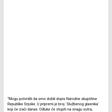
“Mogu potvrditi da smo dobili dopis Narodne skupštine
Republike Srpske. U pripremi je broj `Službenog glasnika`
koji će izaći danas. Odluke će stupiti na snagu sutra,