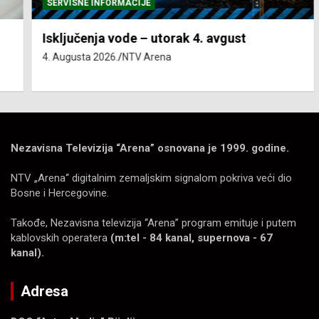
SERVISNE INFORMACIJE
Isključenja vode – utorak 4. avgust
4. Augusta 2026.
NTV Arena
Nezavisna Televizija “Arena” osnovana je 1999. godine.
NTV „Arena“ digitalnim zemaljskim signalom pokriva veći dio
Bosne i Hercegovine.
Takođe, Nezavisna televizija “Arena” program emituje i putem
kablovskih operatera
(m:tel - 84 kanal, supernova - 67
kanal).
Adresa