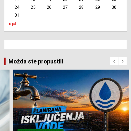
24
25
26
27
28
29
30
31
« jul
Možda ste propustili