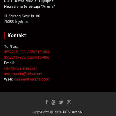
DOO “Astra Media” Bijeljina
Nezavisna televizija “Arena”
Ul. Svetog Save br. 86.
76300 Bijeljina
Kontakt
Tel/fax:
055/215-903;
055/215-904
055/215-905;
055/215-906
Email:
info@ntvarena.com
astramedia@telrad.net
Web:
desk@ntvarena.com
Copyright © 2026
NTV Arena