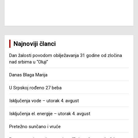
Najnoviji članci
Dan žalosti povodom obilježavanja 31 godine od zločina
nad srbima u “Oluji”
Danas Blaga Marija
U Srpskoj rođeno 27 beba
Isključenja vode – utorak 4. avgust
Isključenja el. energije – utorak 4. avgust
Pretežno sunčano i vruće