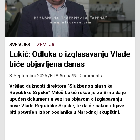
SVE VIJESTI
ZEMLJA
Lukić: Odluka o izglasavanju Vlade
biće objavljena danas
8. Septembra 2025.
NTV Arena
No Comments
Vršilac dužnosti direktora “Službenog glasnika
Republike Srpske” Miloš Lukić rekao je za Srnu da je
upućen dokument u vezi sa objavom o izglasavanju
nove Vlade Republike Srpske, te da će nakon objave
biti potvrđen izbor poslanika u Narodnoj skupštini.