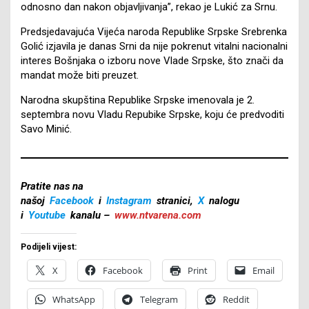
odnosno dan nakon objavljivanja”, rekao je Lukić za Srnu.
Predsjedavajuća Vijeća naroda Republike Srpske Srebrenka
Golić izjavila je danas Srni da nije pokrenut vitalni nacionalni
interes Bošnjaka o izboru nove Vlade Srpske, što znači da
mandat može biti preuzet.
Narodna skupština Republike Srpske imenovala je 2.
septembra novu Vladu Repubike Srpske, koju će predvoditi
Savo Minić.
Pratite nas na
našoj
Facebook
i
Instagram
stranici,
X
nalogu
i
Youtube
kanalu –
www.ntvarena.com
Podijeli vijest:
X
Facebook
Print
Email
WhatsApp
Telegram
Reddit