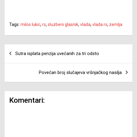
Tags:
milos lukic
,
rs
,
sluzbeni glasnik
,
vlada
,
vlada rs
,
zemlja
Navigacija
Sutra isplata penzija uvećanih za tri odsto
članaka
Povećan broj slučajeva vršnjačkog nasilja
Komentari: