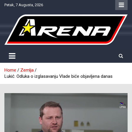
Skip
Petak, 7 Augusta, 2026
to
content
Provjereno. Tačno. Objektivno.
NTV Arena
Home
Zemlja
Lukić: Odluka o izglasavanju Vlade biće objavljena danas