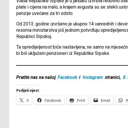
Vlada Republike Srpske je u januaru izvršila redovno us
plate i cijena na malo, a krajem avgusta su se stekli us
penzije uvećane za tri odsto.
Od 2013. godine izvršeno je ukupno 14 vanrednih i deve
resorna ministarstva još jednom potvrđuju opredijeljenos
Republici Srpskoj.
Ta opredijeljenost biće nastavljena, ne samo na mjeseč
bi bili uključeni penzioneri iz Republike Srpske.
Pratite nas na našoj
Facebook
i
Instagram
stranici,
X
Podijeli vijest:
X
Facebook
Print
Email
W