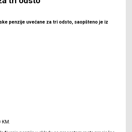
za tri odsto
ske penzije uvećane za tri odsto, saopšteno je iz
0 KM.