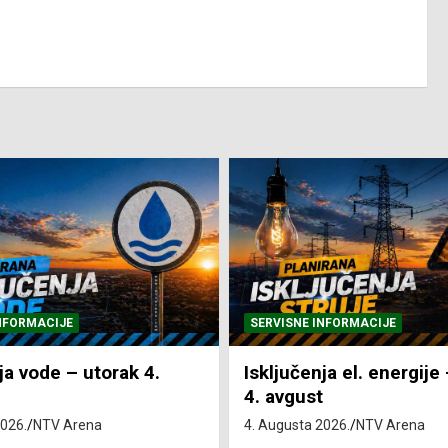
RVISNE INFORMACIJE
SVE VIJESTI
VRIJEME
ljučenja el. energije – utorak
Pretežno sunčano
 avgust
4. Augusta 2026.
NTV 
Augusta 2026.
NTV Arena