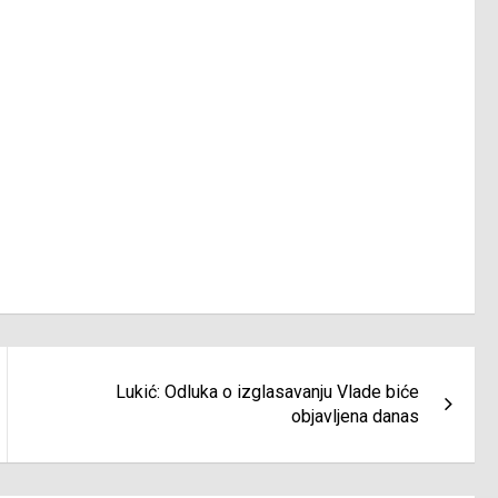
Lukić: Odluka o izglasavanju Vlade biće
objavljena danas