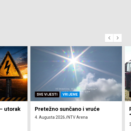
SVE VIJESTI
ZEMLJA
 i vruće
Pravo na subvenciju za traktor
“Belarus” ostvarila 84 korisnika
Arena
3. Augusta 2026.
NTV Arena