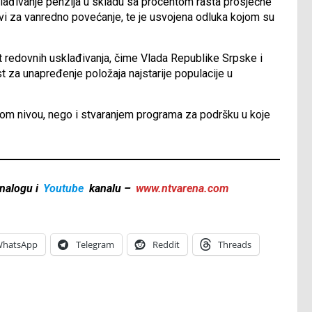
klađivanje penzija u skladu sa procentom rasta prosječne
lovi za vanredno povećanje, te je usvojena odluka kojom su
t redovnih usklađivanja, čime Vlada Republike Srpske i
t za unapređenje položaja najstarije populacije u
nom nivou, nego i stvaranjem programa za podršku u koje
nalogu i
Youtube
kanalu –
www.ntvarena.com
hatsApp
Telegram
Reddit
Threads