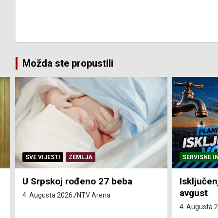
Možda ste propustili
SERVISNE INFORMACIJE
SE
a
Isključenja vode – utorak 4.
Isk
avgust
4.
4. Augusta 2026.
NTV Arena
4. 