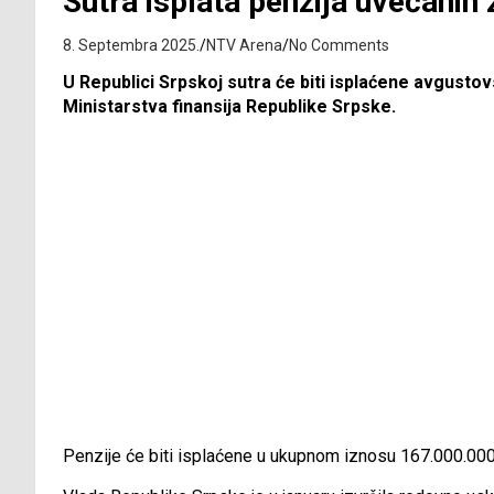
Sutra isplata penzija uvećanih 
8. Septembra 2025.
NTV Arena
No Comments
U Republici Srpskoj sutra će biti isplaćene avgustov
Ministarstva finansija Republike Srpske.
Penzije će biti isplaćene u ukupnom iznosu 167.000.00