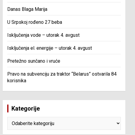
Danas Blaga Marija
U Srpskoj rođeno 27 beba
Isključenja vode – utorak 4. avgust
Isključenja el. energije – utorak 4. avgust
Pretežno sunčano i vruće
Pravo na subvenciju za traktor “Belarus” ostvarila 84
korisnika
Kategorije
Kategorije