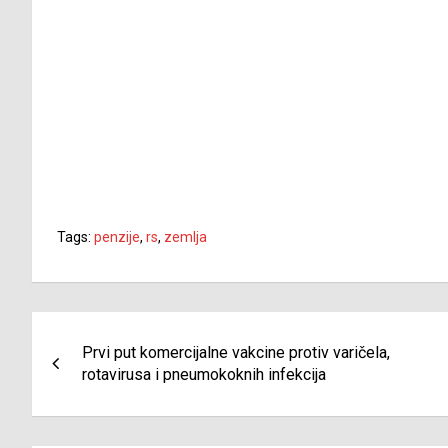
Tags:
penzije
,
rs
,
zemlja
Navigacija
Prvi put komercijalne vakcine protiv varičela,
članaka
rotavirusa i pneumokoknih infekcija