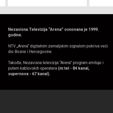
Nezavisna Televizija “Arena” osnovana je 1999.
godine.
NTV „Arena“ digitalnim zemaljskim signalom pokriva veći
dio Bosne i Hercegovine.
Takođe, Nezavisna televizija “Arena” program emituje i
putem kablovskih operatera
(m:tel - 84 kanal,
supernova - 67 kanal).