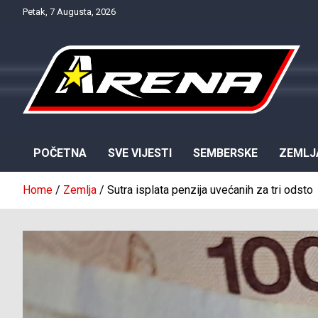
Skip
Petak, 7 Augusta, 2026
to
content
Provjereno. Tačno. Objektivno.
NTV Arena
POČETNA
SVE VIJESTI
SEMBERSKE
ZEMLJ
Home
Zemlja
Sutra isplata penzija uvećanih za tri odsto