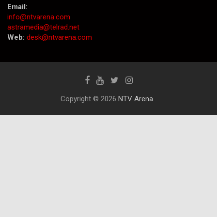
Email:
info@ntvarena.com
astramedia@telrad.net
Web:
desk@ntvarena.com
Copyright © 2026
NTV Arena