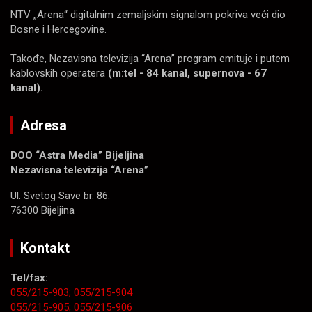
NTV „Arena“ digitalnim zemaljskim signalom pokriva veći dio
Bosne i Hercegovine.
Takođe, Nezavisna televizija “Arena” program emituje i putem
kablovskih operatera
(m:tel - 84 kanal, supernova - 67
kanal).
Adresa
DOO “Astra Media” Bijeljina
Nezavisna televizija “Arena”
Ul. Svetog Save br. 86.
76300 Bijeljina
Kontakt
Tel/fax:
055/215-903;
055/215-904
055/215-905;
055/215-906