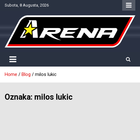
Skip
Subota, 8 Augusta, 2026
to
content
Provjereno. Tačno. Objektivno.
NTV Arena
Home
Blog
milos lukic
Oznaka:
milos lukic