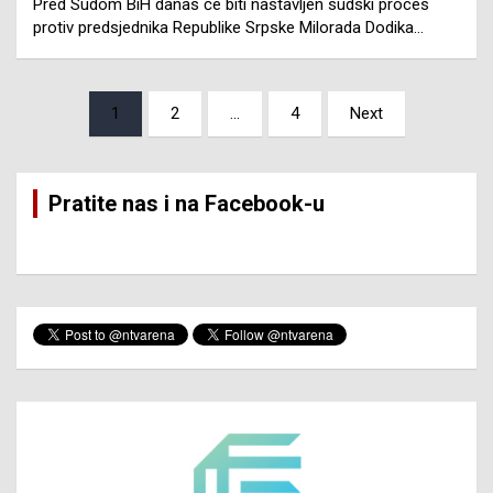
Pred Sudom BiH danas će biti nastavljen sudski proces
protiv predsjednika Republike Srpske Milorada Dodika…
Posts
1
2
…
4
Next
pagination
Pratite nas i na Facebook-u