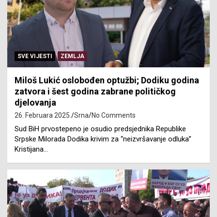
SVE VIJESTI
ZEMLJA
Miloš Lukić oslobođen optužbi; Dodiku godina
zatvora i šest godina zabrane političkog
djelovanja
26. Februara 2025.
Srna
No Comments
Sud BiH prvostepeno je osudio predsjednika Republike
Srpske Milorada Dodika krivim za “neizvršavanje odluka”
Kristijana…