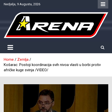
Skip
Nedjelja, 9 Augusta, 2026
to
content
Provjereno. Tačno. Objektivno.
NTV Arena
Home
Zemlja
Košarac: Postoji koordinacija svih nivoa vlasti u borbi protiv
afričke kuge svinja /VIDEO/