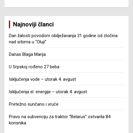
Najnoviji članci
Dan žalosti povodom obilježavanja 31 godine od zločina
nad srbima u “Oluji”
Danas Blaga Marija
U Srpskoj rođeno 27 beba
Isključenja vode – utorak 4. avgust
Isključenja el. energije – utorak 4. avgust
Pretežno sunčano i vruće
Pravo na subvenciju za traktor “Belarus” ostvarila 84
korisnika