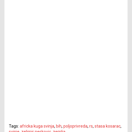
Tags:
africka kuga svinja
,
bih
,
poljoprivreda
,
rs
,
stasa kosarac
,
svinje
,
zelimir neskovic
,
zemlja