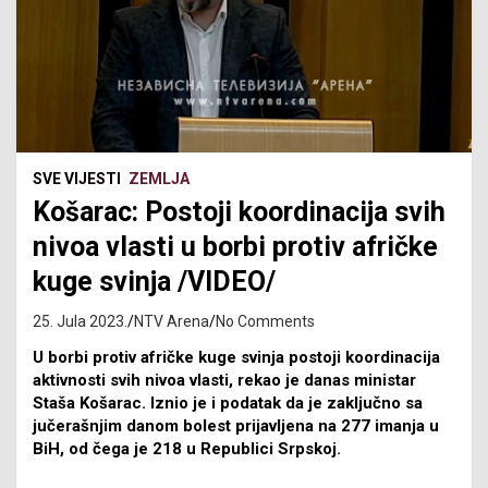
SVE VIJESTI
ZEMLJA
Košarac: Postoji koordinacija svih
nivoa vlasti u borbi protiv afričke
kuge svinja /VIDEO/
25. Jula 2023.
NTV Arena
No Comments
U borbi protiv afričke kuge svinja postoji koordinacija
aktivnosti svih nivoa vlasti, rekao je danas ministar
Staša Košarac. Iznio je i podatak da je zaključno sa
jučerašnjim danom bolest prijavljena na 277 imanja u
BiH, od čega je 218 u Republici Srpskoj.