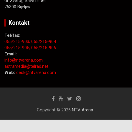
Ul. Svetog Save br. 86.
76300 Bijeljina
Kontakt
Tel/fax:
055/215-903;
055/215-904
055/215-905;
055/215-906
Email:
info@ntvarena.com
astramedia@telrad.net
Web:
desk@ntvarena.com
Copyright © 2026
NTV Arena