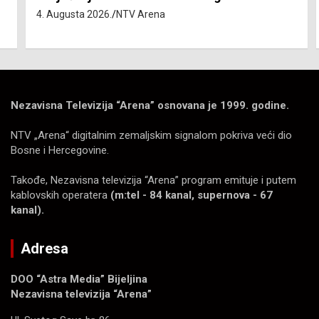
4. Augusta 2026.
NTV Arena
Nezavisna Televizija “Arena” osnovana je 1999. godine.
NTV „Arena“ digitalnim zemaljskim signalom pokriva veći dio
Bosne i Hercegovine.
Takođe, Nezavisna televizija “Arena” program emituje i putem
kablovskih operatera
(m:tel - 84 kanal, supernova - 67
kanal).
Adresa
DOO “Astra Media” Bijeljina
Nezavisna televizija “Arena”