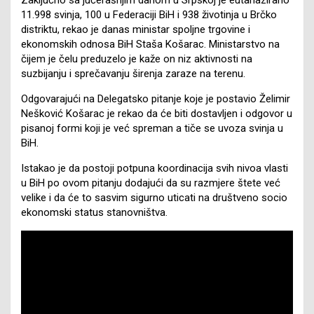
11.998 svinja, 100 u Federaciji BiH i 938 životinja u Brčko
distriktu, rekao je danas ministar spoljne trgovine i
ekonomskih odnosa BiH Staša Košarac. Ministarstvo na
čijem je čelu preduzelo je kaže on niz aktivnosti na
suzbijanju i sprečavanju širenja zaraze na terenu.
Odgovarajući na Delegatsko pitanje koje je postavio Želimir
Nešković Košarac je rekao da će biti dostavljen i odgovor u
pisanoj formi koji je već spreman a tiče se uvoza svinja u
BiH.
Istakao je da postoji potpuna koordinacija svih nivoa vlasti
u BiH po ovom pitanju dodajući da su razmjere štete već
velike i da će to sasvim sigurno uticati na društveno socio
ekonomski status stanovništva.