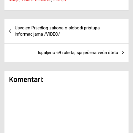
Navigacija
Usvojen Prijedlog zakona o slobodi pristupa
članaka
informacijama /VIDEO/
Ispaljeno 69 raketa, spriječena veća šteta
Komentari: