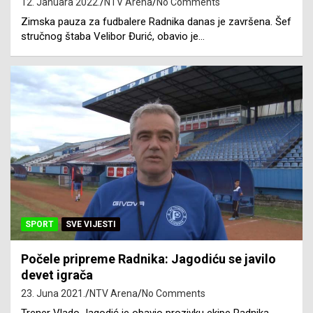
12. Januara 2022.
NTV Arena
No Comments
Zimska pauza za fudbalere Radnika danas je završena. Šef
stručnog štaba Velibor Đurić, obavio je…
SPORT
SVE VIJESTI
Počele pripreme Radnika: Jagodiću se javilo
devet igrača
23. Juna 2021.
NTV Arena
No Comments