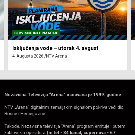
SERVISNE INFORMACIJE
Isključenja vode – utorak 4. avgust
4. Augusta 2026.
NTV Arena
Nezavisna Televizija “Arena” osnovana je 1999. godine.
NTV „Arena“ digitalnim zemaljskim signalom pokriva veći dio
Bosne i Hercegovine.
Takođe, Nezavisna televizija “Arena” program emituje i putem
kablovskih operatera
(m:tel - 84 kanal, supernova - 67