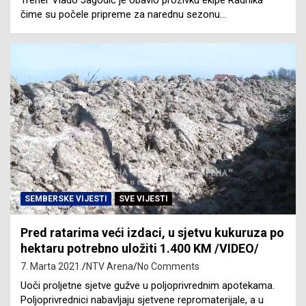
Trener Vlado Jagodić je obavio prozivku ekipe Radnika
čime su počele pripreme za narednu sezonu…
SEMBERSKE VIJESTI
SVE VIJESTI
Pred ratarima veći izdaci, u sjetvu kukuruza po
hektaru potrebno uložiti 1.400 KM /VIDEO/
7. Marta 2021.
NTV Arena
No Comments
Uoči proljetne sjetve gužve u poljoprivrednim apotekama.
Poljoprivrednici nabavljaju sjetvene repromaterijale, a u