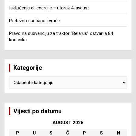
Isključenja el. energije – utorak 4. avgust
Pretežno sunčano i vruće
Pravo na subvenciju za traktor “Belarus” ostvarila 84
korisnika
Kategorije
Kategorije
Vijesti po datumu
AUGUST 2026
P
U
S
Č
P
S
N