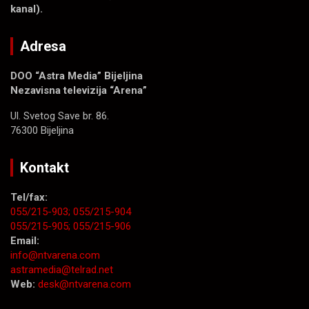
kanal).
Adresa
DOO “Astra Media” Bijeljina
Nezavisna televizija “Arena”
Ul. Svetog Save br. 86.
76300 Bijeljina
Kontakt
Tel/fax:
055/215-903;
055/215-904
055/215-905;
055/215-906
Email:
info@ntvarena.com
astramedia@telrad.net
Web:
desk@ntvarena.com