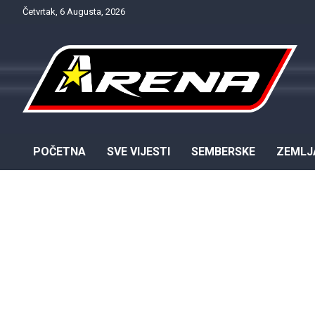
Skip
Četvrtak, 6 Augusta, 2026
to
content
Provjereno. Tačno. Objektivno.
NTV Arena
POČETNA
SVE VIJESTI
SEMBERSKE
ZEMLJ