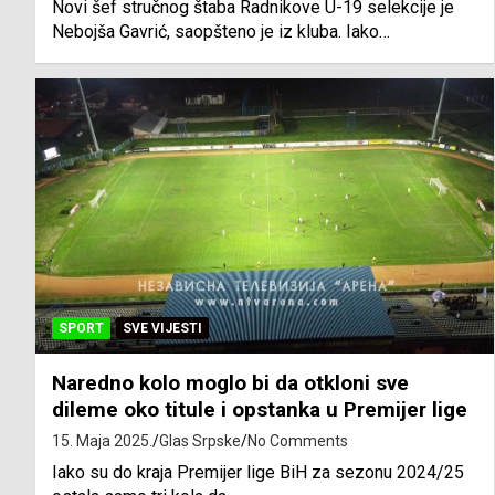
Novi šef stručnog štaba Radnikove U-19 selekcije je
Nebojša Gavrić, saopšteno je iz kluba. Iako…
SPORT
SVE VIJESTI
Naredno kolo moglo bi da otkloni sve
dileme oko titule i opstanka u Premijer lige
15. Maja 2025.
Glas Srpske
No Comments
Iako su do kraja Premijer lige BiH za sezonu 2024/25