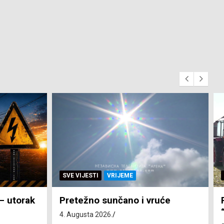
SVE VIJESTI
ZEMLJA
će
Pravo na subvenciju za traktor
“Belarus” ostvarila 84 korisnika