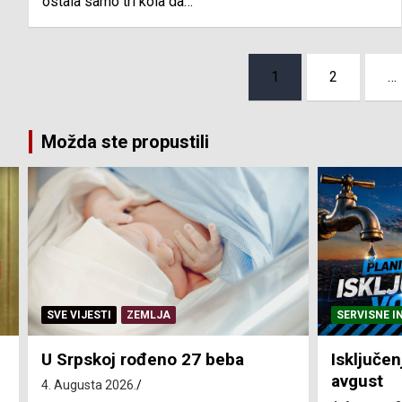
ostala samo tri kola da…
Posts
1
2
…
pagination
Možda ste propustili
SERVISNE INFORMACIJE
SERVISNE I
Isključenja vode – utorak 4.
Isključen
avgust
4. avgust