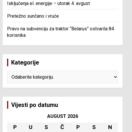
Isključenja el. energije – utorak 4. avgust
Pretežno sunčano i vruće
Pravo na subvenciju za traktor “Belarus” ostvarila 84
korisnika
Kategorije
Kategorije
Vijesti po datumu
AUGUST 2026
P
U
S
Č
P
S
N