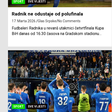
SPORT
SVE VIJESTI
Radnik ne odustaje od polufinala
17. Marta 2026.
Glas Srpske
No Comments
Fudbaleri Radnika u revanš utakmici četvrtfinala Kupa
BiH danas od 16.30 časova na Gradskom stadionu…
SPORT
SVE VIJESTI