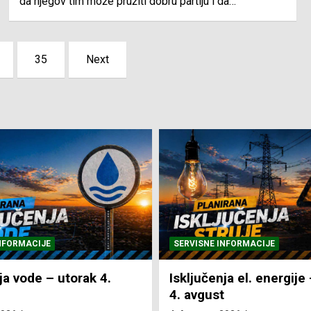
da njegov tim može pružiti dobru partiju i da…
35
Next
NFORMACIJE
SVE VIJESTI
VRIJEME
ja el. energije – utorak
Pretežno sunčano i vru
4. Augusta 2026.