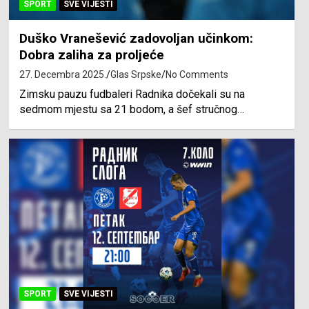
SPORT
SVE VIJESTI
Duško Vranešević zadovoljan učinkom:
Dobra zaliha za proljeće
27. Decembra 2025.
Glas Srpske
No Comments
Zimsku pauzu fudbaleri Radnika dočekali su na
sedmom mjestu sa 21 bodom, a šef stručnog…
SPORT
SVE VIJESTI