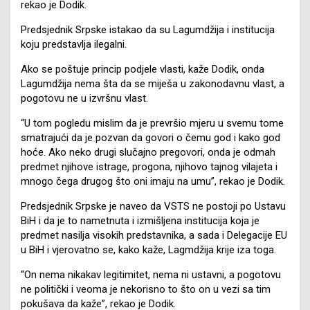
rekao je Dodik.
Predsjednik Srpske istakao da su Lagumdžija i institucija
koju predstavlja ilegalni.
Ako se poštuje princip podjele vlasti, kaže Dodik, onda
Lagumdžija nema šta da se miješa u zakonodavnu vlast, a
pogotovu ne u izvršnu vlast.
“U tom pogledu mislim da je prevršio mjeru u svemu tome
smatrajući da je pozvan da govori o čemu god i kako god
hoće. Ako neko drugi slučajno pregovori, onda je odmah
predmet njihove istrage, progona, njihovo tajnog vilajeta i
mnogo čega drugog što oni imaju na umu”, rekao je Dodik.
Predsjednik Srpske je naveo da VSTS ne postoji po Ustavu
BiH i da je to nametnuta i izmišljena institucija koja je
predmet nasilja visokih predstavnika, a sada i Delegacije EU
u BiH i vjerovatno se, kako kaže, Lagmdžija krije iza toga.
“On nema nikakav legitimitet, nema ni ustavni, a pogotovu
ne politički i veoma je nekorisno to što on u vezi sa tim
pokušava da kaže”, rekao je Dodik.