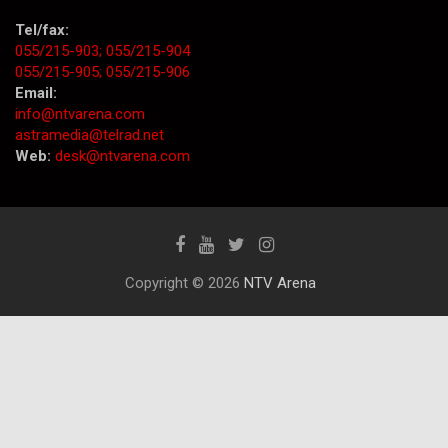
Tel/fax:
055/215-903;
055/215-904
055/215-905;
055/215-906
Email:
info@ntvarena.com
astramedia@telrad.net
Web:
desk@ntvarena.com
Copyright © 2026
NTV Arena