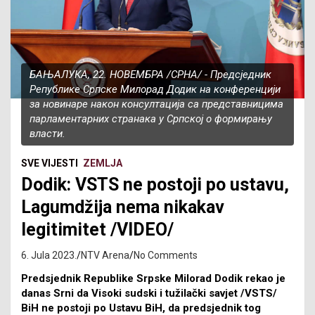
БАЊАЛУКА, 22. НОВЕМБРА /СРНА/ - Предсједник
Републике Српске Милорад Додик на конференцији
за новинаре након консултација са представницима
парламентарних странака у Српској о формирању
власти.
SVE VIJESTI
ZEMLJA
Dodik: VSTS ne postoji po ustavu,
Lagumdžija nema nikakav
legitimitet /VIDEO/
6. Jula 2023.
NTV Arena
No Comments
Predsjednik Republike Srpske Milorad Dodik rekao je
danas Srni da Visoki sudski i tužilački savjet /VSTS/
BiH ne postoji po Ustavu BiH, da predsjednik tog