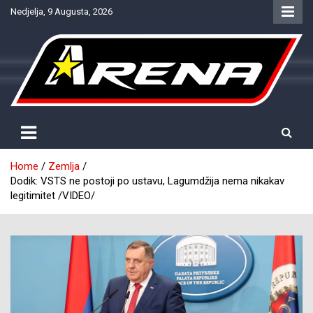
Skip
Nedjelja, 9 Augusta, 2026
to
content
Provjereno. Tačno. Objektivno.
NTV Arena
Home
Zemlja
Dodik: VSTS ne postoji po ustavu, Lagumdžija nema nikakav
legitimitet /VIDEO/