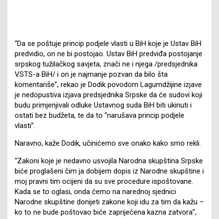
“Da se poštuje princip podjele vlasti u BiH koje je Ustav BiH
predvidio, on ne bi postojao. Ustav BiH predviđa postojanje
srpskog tužilačkog savjeta, znači ne i njega /predsjednika
VSTS-a BiH/ i on je najmanje pozvan da bilo šta
komentariše”, rekao je Dodik povodom Lagumdžijine izjave
je nedopustiva izjava predsjednika Srpske da će sudovi koji
budu primjenjivali odluke Ustavnog suda BiH biti ukinuti i
ostati bez budžeta, te da to “narušava princip podjele
vlasti”.
Naravno, kaže Dodik, učinićemo sve onako kako smo rekli.
“Zakoni koje je nedavno usvojila Narodna skupština Srpske
biće proglašeni čim ja dobijem dopis iz Narodne skupštine i
moj pravni tim ocijeni da su sve procedure ispoštovane.
Kada se to oglasi, onda ćemo na narednoj sjednici
Narodne skupštine donijeti zakone koji idu za tim da kažu –
ko to ne bude poštovao biće zaprijećena kazna zatvora”,