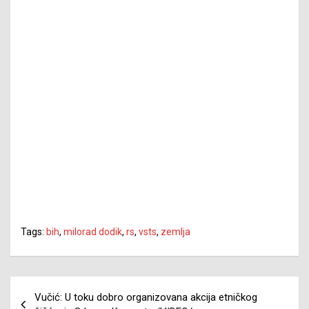
Tags:
bih
,
milorad dodik
,
rs
,
vsts
,
zemlja
Navigacija
Vučić: U toku dobro organizovana akcija etničkog
članaka