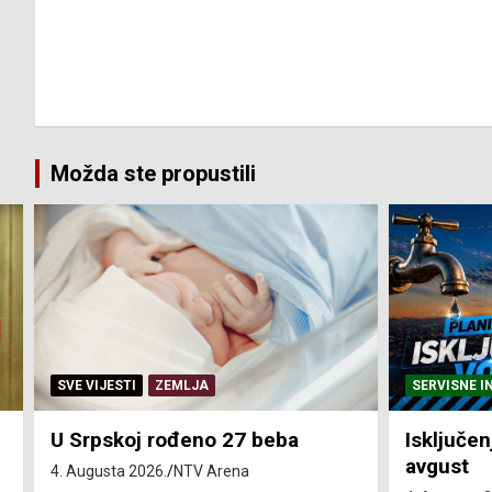
Možda ste propustili
SERVISNE INFORMACIJE
SERVISNE I
Isključenja vode – utorak 4.
Isključen
avgust
4. avgust