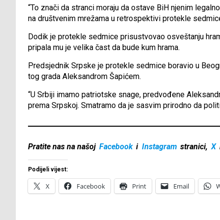
“To znači da stranci moraju da ostave BiH njenim legalno
na društvenim mrežama u retrospektivi protekle sedmic
Dodik je protekle sedmice prisustvovao osveštanju hra
pripala mu je velika čast da bude kum hrama.
Predsjednik Srpske je protekle sedmice boravio u Beo
tog grada Aleksandrom Šapićem.
“U Srbiji imamo patriotske snage, predvođene Aleksand
prema Srpskoj. Smatramo da je sasvim prirodno da politič
Pratite nas na našoj
Facebook
i
Instagram
stranici,
X
Podijeli vijest:
X
Facebook
Print
Email
W