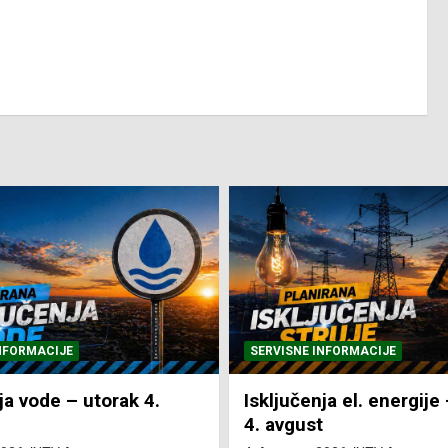
NFORMACIJE
SVE VIJESTI
VRIJEME
ja el. energije – utorak
Pretežno sunčano i vru
4. Augusta 2026.
NTV Arena