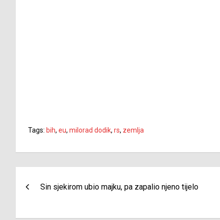
Tags:
bih
,
eu
,
milorad dodik
,
rs
,
zemlja
Navigacija
Sin sjekirom ubio majku, pa zapalio njeno tijelo
članaka