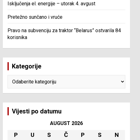
Isključenja el. energije – utorak 4. avgust
Pretežno sunčano i vruće
Pravo na subvenciju za traktor “Belarus” ostvarila 84
korisnika
Kategorije
Kategorije
Vijesti po datumu
AUGUST 2026
P
U
S
Č
P
S
N