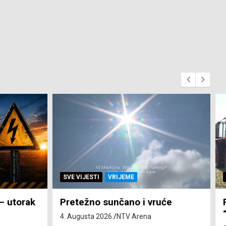
SVE VIJESTI
ZEMLJA
će
Pravo na subvenciju za traktor
“Belarus” ostvarila 84 korisnika