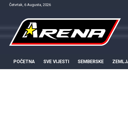
Skip
Četvrtak, 6 Augusta, 2026
to
content
Provjereno. Tačno. Objektivno.
NTV Arena
POČETNA
SVE VIJESTI
SEMBERSKE
ZEMLJ