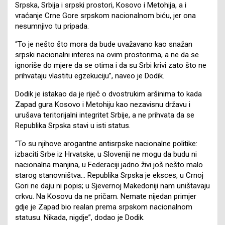
Srpska, Srbija i srpski prostori, Kosovo i Metohija, a i
vraćanje Crne Gore srpskom nacionalnom biću, jer ona
nesumnjivo tu pripada.
“To je nešto što mora da bude uvažavano kao snažan
srpski nacionalni interes na ovim prostorima, a ne da se
ignoriše do mjere da se otima i da su Srbi krivi zato što ne
prihvataju vlastitu egzekuciju”, naveo je Dodik.
Dodik je istakao da je riječ o dvostrukim aršinima to kada
Zapad gura Kosovo i Metohiju kao nezavisnu državu i
urušava teritorijalni integritet Srbije, a ne prihvata da se
Republika Srpska stavi u isti status.
“To su njihove arogantne antisrpske nacionalne politike:
izbaciti Srbe iz Hrvatske, u Sloveniji ne mogu da budu ni
nacionalna manjina, u Federaciji jadno živi još nešto malo
starog stanovništva… Republika Srpska je eksces, u Crnoj
Gori ne daju ni popis; u Sjevernoj Makedoniji nam uništavaju
crkvu. Na Kosovu da ne pričam. Nemate nijedan primjer
gdje je Zapad bio realan prema srpskom nacionalnom
statusu. Nikada, nigdje”, dodao je Dodik.