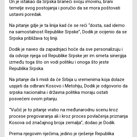
On je istakao da Srpska braneći svoju imovinu, brani
temelje svog postojanja i poručio da se mora poštovati
ustavni poredak.
Na pitanje gdje je ta linija kad će se reći “dosta, sad idemo
na samostalnost Republike Srpske”, Dodik je ocijenio da se
Srpska približava toj liniji.
Dodik je naveo da zapadnjaci hoće da sve personalizuju i
da odvoje njega od Republike Srpske jer im smeta sinergija
između toga što on vodi politiku i onoga što jeste
Republika Srpska.
Na pitanje da li misli da će Srbija u vremenima koja dolaze
uspjeti da odbrani Kosovo i Metohiju, Dodik je odgovorio da
srpska nacionalna i državna politika moraju ostati
posvećeni ovom pitanju.
“Vučić je to pitanje vratio na međunarodnu scenu kroz
procese pregovaranja ali i kroz proces povlačenja priznanja
Kosova od značajnog broja zemalja”, dodao je Dodik.
Prema njegovim riječima, jedino je rješenje Republika