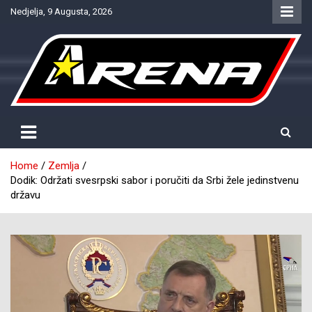
Skip
Nedjelja, 9 Augusta, 2026
to
content
Provjereno. Tačno. Objektivno.
NTV Arena
Home
Zemlja
Dodik: Održati svesrpski sabor i poručiti da Srbi žele jedinstvenu
državu