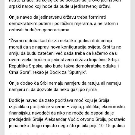
srpski narod koji hoće da bude u jedinstvenoj državi.
On je naveo da jedinstvenu državu treba formirati
demokratskim putem i političkim mjerama, a ne ratom i
ostaviti budućim generacijama.
“Živimo u doba kad će za nekoliko godina ili decenija
morati da se napravi nova konfiguracija svijeta, Srbi tu ne
smiju da budu zatečeni već sada treba da kažemo da u
ovom vijeku hoćemo jedinstvenu državu koju čine Srbija,
Republika Srpska, ako bude takva demokratska odluka, i
Crna Gora”, rekao je Dodik za “Sputnjik”.
On je dodao da Srbi nemaju namjeru da ratuju, ali nemaju
namjeru ni da dozvole da neko gazi po njima.
Dodik je naveo da zato podržava moć koju je Srbija
izgradila u posljednje vrijeme – vojnu, političku, ekonomsku,
finansijsku, navodeći da niko ne može da ospori da je
predsjednik Srbije Aleksandar Vučić otvorio Srbiju, postavio
je na neko drugo mjesto nego što je bila prije 10-15 godina.