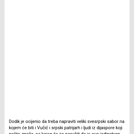
Dodik je ocijenio da treba napraviti veliki svesrpski sabor na
kojem će biti i Vučić i srpski patrijarh i ljudi iz dijaspore koji
nešto znače, sa kojeg će se poručiti da je ovo jedinstven