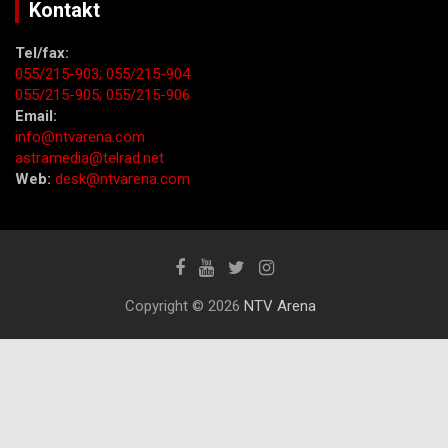
Kontakt
Tel/fax:
055/215-903;
055/215-904
055/215-905;
055/215-906
Email:
info@ntvarena.com
astramedia@telrad.net
Web:
desk@ntvarena.com
Copyright © 2026
NTV Arena