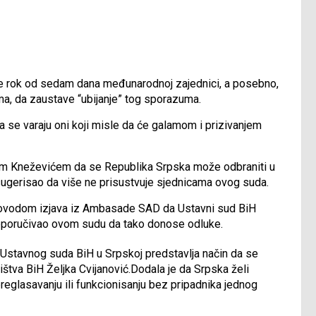
je rok od sedam dana međunarodnoj zajednici, a posebno,
, da zaustave “ubijanje” tog sporazuma.
 se varaju oni koji misle da će galamom i prizivanjem
tkom Kneževićem da se Republika Srpska može odbraniti u
ugerisao da više ne prisustvuje sjednicama ovog suda.
k povodom izjava iz Ambasade SAD da Ustavni sud BiH
preporučivao ovom sudu da tako donose odluke.
Ustavnog suda BiH u Srpskoj predstavlja način da se
štva BiH Željka Cvijanović.Dodala je da Srpska želi
preglasavanju ili funkcionisanju bez pripadnika jednog