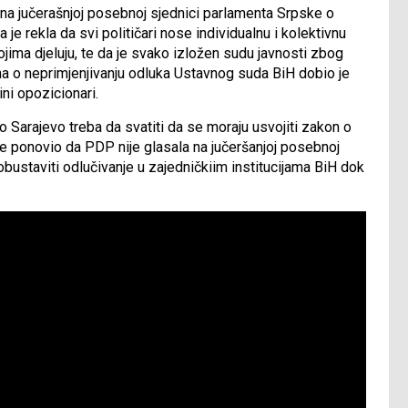
 na jučerašnjoj posebnoj sjednici parlamenta Srpske o
je rekla da svi političari nose individualnu i kolektivnu
ojima djeluju, te da je svako izložen sudu javnosti zbog
na o neprimjenjivanju odluka Ustavnog suda BiH dobio je
ini opozicionari.
 Sarajevo treba da svatiti da se moraju usvojiti zakon o
je ponovio da PDP nije glasala na jučeršanjoj posebnoj
 obustaviti odlučivanje u zajedničkiim institucijama BiH dok