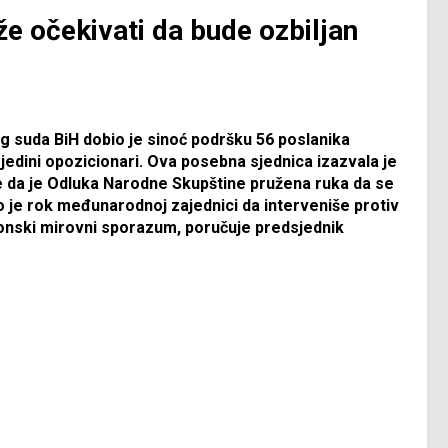
e očekivati da bude ozbiljan
g suda BiH dobio je sinoć podršku 56 poslanika
jedini opozicionari. Ova posebna sjednica izazvala je
če da je Odluka Narodne Skupštine pružena ruka da se
o je rok međunarodnoj zajednici da interveniše protiv
tonski mirovni sporazum, poručuje predsjednik