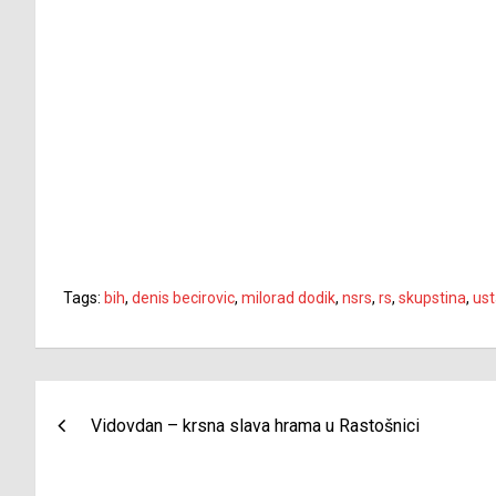
Tags:
bih
,
denis becirovic
,
milorad dodik
,
nsrs
,
rs
,
skupstina
,
ust
Navigacija
Vidovdan – krsna slava hrama u Rastošnici
članaka