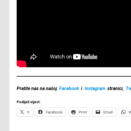
Pratite nas na našoj
Facebook
i
Instagram
stranici,
Tw
Podijeli vijest:
X
Facebook
Print
Email
W