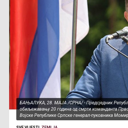
БАЊАЛУКА, 28. МАЈА /СРНА/ - Предсједник Репуб
обиљежавању 20 година од смрти команданта Прво
Војске Републике Српске генерал-пуковника Момир
SVE VIJESTI
ZEMLJA