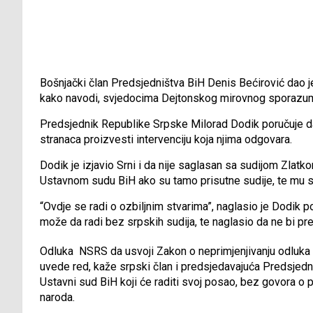
Bošnjački član Predsjedništva BiH Denis Bećirović dao 
kako navodi, svjedocima Dejtonskog mirovnog sporazuma
Predsjednik Republike Srpske Milorad Dodik poručuje da
stranaca proizvesti intervenciju koja njima odgovara.
Dodik je izjavio Srni i da nije saglasan sa sudijom Zla
Ustavnom sudu BiH ako su tamo prisutne sudije, te mu s
“Ovdje se radi o ozbiljnim stvarima”, naglasio je Dodi
može da radi bez srpskih sudija, te naglasio da ne bi 
Odluka NSRS da usvoji Zakon o neprimjenjivanju odluka 
uvede red, kaže srpski član i predsjedavajuća Predsjedni
Ustavni sud BiH koji će raditi svoj posao, bez govora o 
naroda.