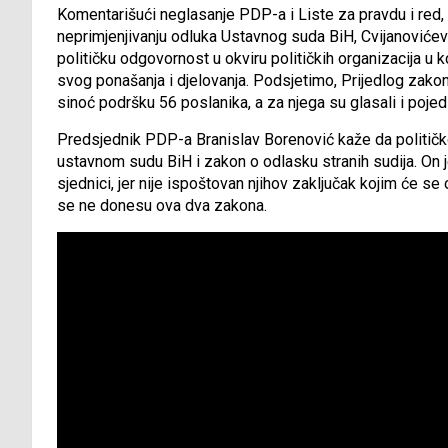
Komentarišući neglasanje PDP-a i Liste za pravdu i red,
neprimjenjivanju odluka Ustavnog suda BiH, Cvijanovićeva 
političku odgovornost u okviru političkih organizacija u k
svog ponašanja i djelovanja. Podsjetimo, Prijedlog zako
sinoć podršku 56 poslanika, a za njega su glasali i pojed
Predsjednik PDP-a Branislav Borenović kaže da političko
ustavnom sudu BiH i zakon o odlasku stranih sudija. On 
sjednici, jer nije ispoštovan njihov zaključak kojim će se
se ne donesu ova dva zakona.