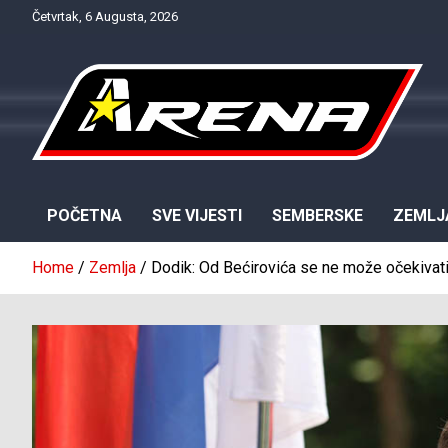
Skip
Četvrtak, 6 Augusta, 2026
to
content
Provjereno. Tačno. Objektivno.
NTV Arena
POČETNA
SVE VIJESTI
SEMBERSKE
ZEMLJ
Home
Zemlja
Dodik: Od Bećirovića se ne može očekivati