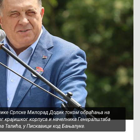
лике Српске Милорад Додик током обраћања на
г крајишког корпуса и начелника Генералштаба
а Талића, у Пискавици код Бањалуке.