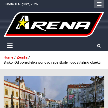
Skip
Subota, 8 Augusta, 2026
to
content
Provjereno. Tačno. Objektivno.
NTV Arena
Home
Zemlja
Brčko: Od ponedjeljka ponovo rade škole i ugostiteljski objekti