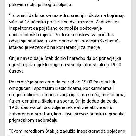
polovina đaka jednog odjeljenja.
“To znači da bi se svi razredi u srednjim školama koji imaju
više od 15 učenika podijelili na dva razreda. Zadužen je i
Inspektorat da pojačano kontroliše poštovanje
epidemioloških mjera i Protokola i uslova za početak
odvijanja nastave u svim osnovnim i srednjim školama”,
istakao je Pezerović na konferenciji za medije.
On je naveo da je Štab donio i naredbu da od ponedjeljka
ugostiteljski objekti mogu da vrše djelatnost, ali do 19.00
časova.
Pezerović je precizirao da će rad do 19.00 časova biti
omogućen i sportskim kladionicama, kockarnicama i
drugim oblicima organizovanja igara na sreću, teretanama,
fitnes-centrima, školama sporta. On je dodao da će do
19.00 časova biti dozvoljene rekreativne aktivnosti u
zatvorenom prostoru, kao i javni prevoz putnika u gradsko-
prigradskom saobraćaju.
“Ovom naredbom Štab je zadužio Inspektorat da pojačano