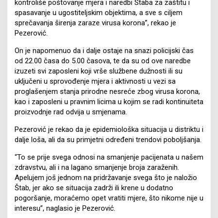
kontroliše poštovanje mjera i naredbi Štaba za zaštitu i
spasavanje u ugostiteljskim objektima, a sve s ciljem
sprečavanja širenja zaraze virusa korona”, rekao je
Pezerović.
On je napomenuo da i dalje ostaje na snazi policijski čas
od 22.00 časa do 5.00 časova, te da su od ove naredbe
izuzeti svi zaposleni koji vrše službene dužnosti ili su
uključeni u sprovođenje mjera i aktivnosti u vezi sa
proglašenjem stanja prirodne nesreće zbog virusa korona,
kao i zaposleni u pravnim licima u kojim se radi kontinuiteta
proizvodnje rad odvija u smjenama.
Pezerović je rekao da je epidemiološka situacija u distriktu i
dalje loša, ali da su primjetni određeni trendovi poboljšanja.
“To se prije svega odnosi na smanjenje pacijenata u našem
zdravstvu, ali i na lagano smanjenje broja zaraženih.
Apelujem još jednom na pridržavanje svega što je naložio
Štab, jer ako se situacija zadrži ili krene u dodatno
pogoršanje, moraćemo opet vratiti mjere, što nikome nije u
interesu”, naglasio je Pezerović.