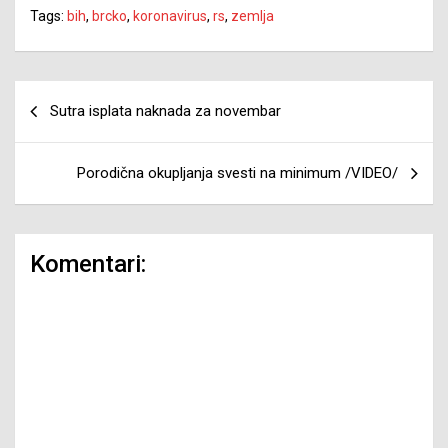
Tags:
bih
,
brcko
,
koronavirus
,
rs
,
zemlja
Navigacija
Sutra isplata naknada za novembar
članaka
Porodična okupljanja svesti na minimum /VIDEO/
Komentari: