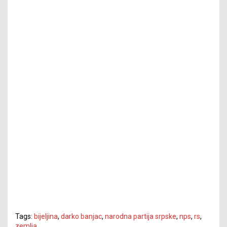
Tags:
bijeljina
,
darko banjac
,
narodna partija srpske
,
nps
,
rs
,
zemlja