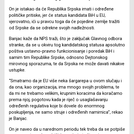
On je istakao da će Republika Srpska imati i određene
političke pritiske, jer će status kandidata BiH u EU,
vjerovatno, ići u pravcu toga da će pojedine zemlje tražiti
od Srpske da se odrekne svojih nadležnosti.
Banjac kaže da NPS traži, što je zaključak Glavnog odbora
stranke, da se u okviru tog kandidatskog statusa apsolutno
poštiva ustavno-pravno funkcionisanje i poredak BiH i
samim tim Republike Srpske, odnosno Dejtonskog
mirovnog sporazuma, te da Srpska ne može davati nikakve
ustupke.
“Smatramo da je EU više neka šargarepa u ovom slučaju i
da ona, kao organizacija, ima mnogo svojih problema, te
da mi ne trebamo velikim, krupnim koracima da koračamo
prema njoj, pogotovu kada je riječ o usaglašavanju
određenih regulativa koje bi dovele do enormnog
poskupljenja, ne samo struje i određenih namirnica”, rekao
je Banjac.
On je naveo da u narednom periodu tek treba da se potpiše