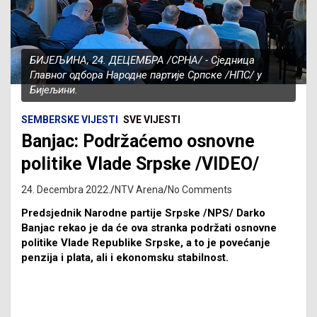
БИЈЕЉИНА, 24. ДЕЦЕМБРА /СРНА/ - Сједница
Главног одбора Народне партије Српске /НПС/ у
Бијељини.
SEMBERSKE VIJESTI
SVE VIJESTI
Banjac: Podržaćemo osnovne
politike Vlade Srpske /VIDEO/
24. Decembra 2022.
NTV Arena
No Comments
Predsjednik Narodne partije Srpske /NPS/ Darko
Banjac rekao je da će ova stranka podržati osnovne
politike Vlade Republike Srpske, a to je povećanje
penzija i plata, ali i ekonomsku stabilnost.