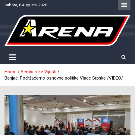
Skip
Subota, 8 Augusta, 2026
to
content
Provjereno. Tačno. Objektivno.
NTV Arena
Home
Semberske Vijesti
Banjac: Podržaćemo osnovne politike Vlade Srpske /VIDEO/