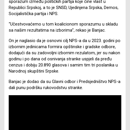
sporazum između političkih partija koje čine vlast u
Republici Srpskoj, a to je SNSD, Ujedinjena Srpska, Demos,
Socijalistička partija i NPS.
“Učestvovaćemo u tom koalicionom sporazumu u skladu
sa našim rezultatima na izborima”, rekao je Banjac.
On je naglasio da je osnovni cilj NPS-a da u 2023. godini po
izbornim jedinicama formira opštinske i gradske odbore,
dodajući da su zadovoljni izbornim rezulatom, jer su nakon
godinu i po dana od osnivanja stranke uspjeli da pređu
cenzus i dobiju 20.890 glasova i samim tim tri poslanika u
Narodnoj skupštini Srpske.
Banjac je dodao da su Glavni odbor i Predsjedništvo NPS-a
dali punu podršku rukovodstvu stranke.