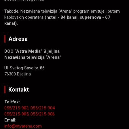
Takođe, Nezavisna televizija “Arena” program emituje i putem
kablovskih operatera
(m:tel - 84 kanal, supernova - 67
kanal).
Adresa
DOO “Astra Media” Bijeljina
Nezavisna televizija “Arena”
Ul. Svetog Save br. 86.
76300 Bijeljina
Kontakt
Tel/fax:
055/215-903;
055/215-904
055/215-905;
055/215-906
Email:
info@ntvarena.com