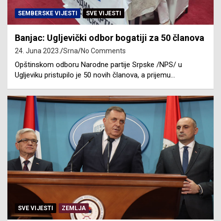
SEMBERSKE VIJESTI
SVE VIJESTI
Banjac: Ugljevički odbor bogatiji za 50 članova
24. Juna 2023.
Srna
No Comments
Opštinskom odboru Narodne partije Srpske /NPS/ u
Ugljeviku pristupilo je 50 novih članova, a prijemu…
SVE VIJESTI
ZEMLJA