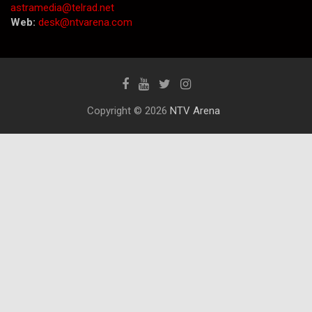
astramedia@telrad.net
Web:
desk@ntvarena.com
Copyright © 2026
NTV Arena