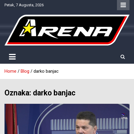
Skip
Petak, 7 Augusta, 2026
to
content
Provjereno. Tačno. Objektivno.
NTV Arena
Home
Blog
darko banjac
Oznaka:
darko banjac