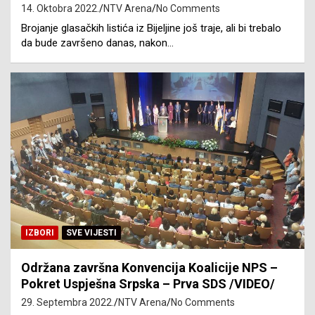
14. Oktobra 2022.
NTV Arena
No Comments
Brojanje glasačkih listića iz Bijeljine još traje, ali bi trebalo
da bude završeno danas, nakon…
IZBORI
SVE VIJESTI
Održana završna Konvencija Koalicije NPS –
Pokret Uspješna Srpska – Prva SDS /VIDEO/
29. Septembra 2022.
NTV Arena
No Comments