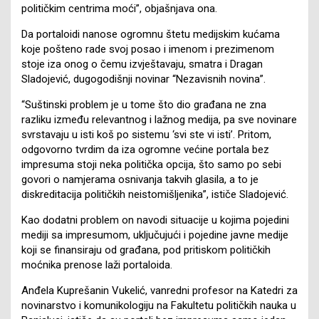
političkim centrima moći”, objašnjava ona.
Da portaloidi nanose ogromnu štetu medijskim kućama
koje pošteno rade svoj posao i imenom i prezimenom
stoje iza onog o čemu izvještavaju, smatra i Dragan
Sladojević, dugogodišnji novinar “Nezavisnih novina”.
“Suštinski problem je u tome što dio građana ne zna
razliku između relevantnog i lažnog medija, pa sve novinare
svrstavaju u isti koš po sistemu ‘svi ste vi isti’. Pritom,
odgovorno tvrdim da iza ogromne većine portala bez
impresuma stoji neka politička opcija, što samo po sebi
govori o namjerama osnivanja takvih glasila, a to je
diskreditacija političkih neistomišljenika”, ističe Sladojević.
Kao dodatni problem on navodi situacije u kojima pojedini
mediji sa impresumom, uključujući i pojedine javne medije
koji se finansiraju od građana, pod pritiskom političkih
moćnika prenose laži portaloida.
Anđela Kuprešanin Vukelić, vanredni profesor na Katedri za
novinarstvo i komunikologiju na Fakultetu političkih nauka u