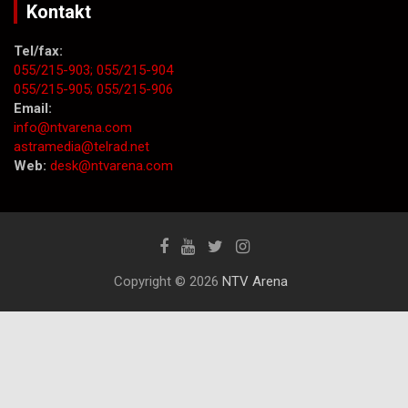
Kontakt
Tel/fax:
055/215-903;
055/215-904
055/215-905;
055/215-906
Email:
info@ntvarena.com
astramedia@telrad.net
Web:
desk@ntvarena.com
Copyright © 2026
NTV Arena