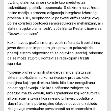
tržišnoj utakmici, ali se i koriste kao sredstvo za
diskreditaciju političkih oponenata. S obzirom na važnost
online medija u procesu osiguranja integriteta izbornog
procesa u BiH, neophodno je posvetiti dužnu pažnju ovoj
pojavi koristeći postojeći samoregulacijski mehanizam, ali i
alate medijske pismenosti”, ističe Bahto Kestendžićeva za
“Nezavisne novine”.
Kako navodi, građani moraju voditi računa da li portal ima
javno dostupan impresum, jer upravo to pokazuje da
postoji sistem odgovornosti za objavljeni sadržaj, odnosno
da se može stupiti u kontakt sa redakcijom i tražiti
ispravka.
“Kršenje profesionalnih standarda nanosi štetu svim
akterima uključenim u komunikacijski prostor, kako
medijima koji trpe direktnu štetu bilo kroz nereguliranu
oblast oglašavanja, bilo kroz odštetne zahtjeve po
postupcima za klevetu, tako i građanima koji konzumiraju
informacije iz izvora koji svjesno prikrivaju podatke o
vlasništvu i time potencijalno čitaoce dovode u zabludu
zbog svoje eventualne povezanosti sa ekonomskim ili