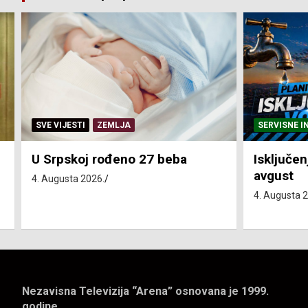
SERVISNE INFORMACIJE
SERVISNE I
Isključenja vode – utorak 4.
Isključen
avgust
4. avgust
4. Augusta 2026.
4. Augusta 
Nezavisna Televizija “Arena” osnovana je 1999.
godine.