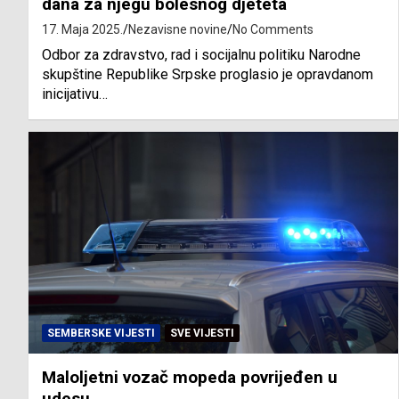
dana za njegu bolesnog djeteta
17. Maja 2025.
Nezavisne novine
No Comments
Odbor za zdravstvo, rad i socijalnu politiku Narodne
skupštine Republike Srpske proglasio je opravdanom
inicijativu…
SEMBERSKE VIJESTI
SVE VIJESTI
Maloljetni vozač mopeda povrijeđen u
udesu