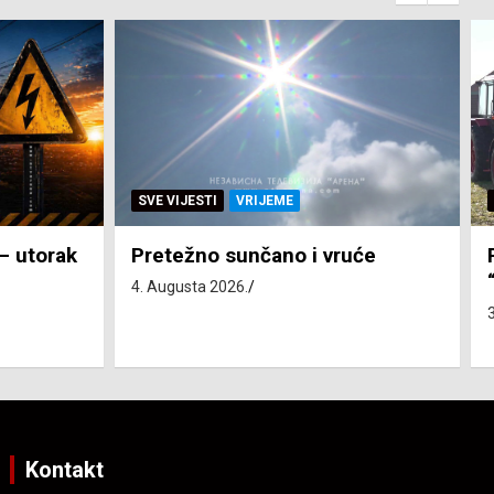
SVE VIJESTI
ZEMLJA
će
Pravo na subvenciju za traktor
“Belarus” ostvarila 84 korisnika
3. Augusta 2026.
Kontakt