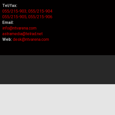
Tel/fax:
055/215-903;
055/215-904
055/215-905;
055/215-906
Email:
info@ntvarena.com
astramedia@telrad.net
Web:
desk@ntvarena.com