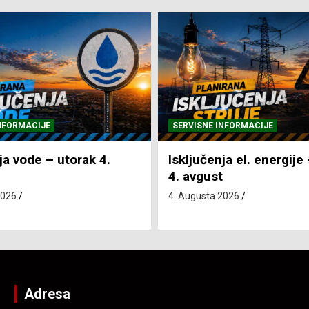
NFORMACIJE
SVE VIJESTI
VRIJEME
ja el. energije – utorak
Pretežno sunčano i vru
4. Augusta 2026.
2026.
Adresa