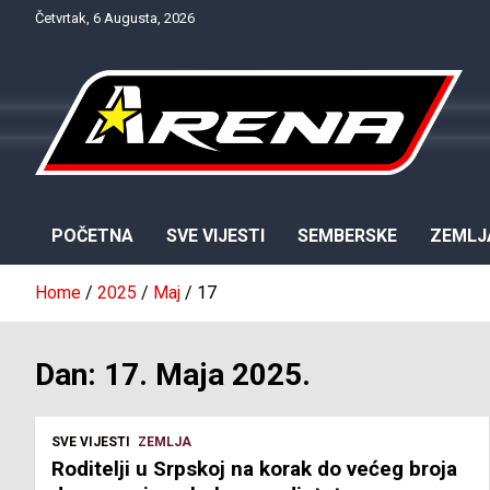
Skip
Četvrtak, 6 Augusta, 2026
to
content
Provjereno. Tačno. Objektivno.
NTV Arena
POČETNA
SVE VIJESTI
SEMBERSKE
ZEMLJ
Home
2025
Maj
17
Dan:
17. Maja 2025.
SVE VIJESTI
ZEMLJA
Roditelji u Srpskoj na korak do većeg broja