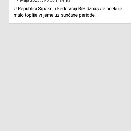
17. Maja 2025.
No Comments
U Republici Srpskoj i Federaciji BiH danas se očekuje
malo toplije vrijeme uz sunčane periode,…