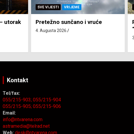
SVE VIJESTI
ZEMLJA
će
Pravo na subvenciju za traktor
“Belarus” ostvarila 84 korisnika
3. Augusta 2026.
Kontakt
Tel/fax:
055/215-903;
055/215-904
055/215-905;
055/215-906
Email:
info@ntvarena.com
astramedia@telrad.net
Web:
desk@ntvarena.com