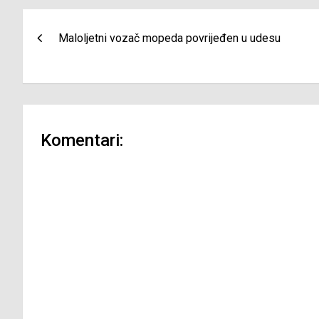
Navigacija
Maloljetni vozač mopeda povrijeđen u udesu
članaka
Komentari: