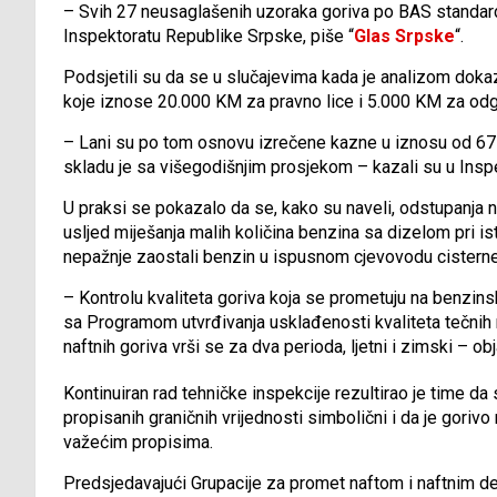
– Svih 27 neusaglašenih uzoraka goriva po BAS standardi
Inspektoratu Republike Srpske, piše “
Glas Srpske
“.
Podsjetili su da se u slučajevima kada je analizom doka
koje iznose 20.000 KM za pravno lice i 5.000 KM za odg
– Lani su po tom osnovu izrečene kazne u iznosu od 675
skladu je sa višegodišnjim prosjekom – kazali su u Insp
U praksi se pokazalo da se, kako su naveli, odstupanja 
usljed miješanja malih količina benzina sa dizelom pri 
nepažnje zaostali benzin u ispusnom cjevovodu cisterne i
– Kontrolu kvaliteta goriva koja se prometuju na benzin
sa Programom utvrđivanja usklađenosti kvaliteta tečnih n
naftnih goriva vrši se za dva perioda, ljetni i zimski – ob
Kontinuiran rad tehničke inspekcije rezultirao je time da
propisanih graničnih vrijednosti simbolični i da je goriv
važećim propisima.
Predsjedavajući Grupacije za promet naftom i naftnim de