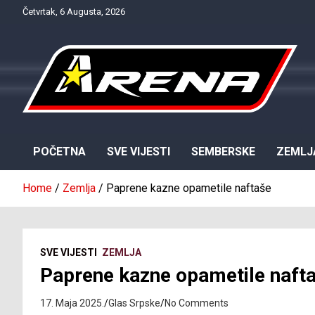
Skip
Četvrtak, 6 Augusta, 2026
to
content
Provjereno. Tačno. Objektivno.
NTV Arena
POČETNA
SVE VIJESTI
SEMBERSKE
ZEMLJ
Home
Zemlja
Paprene kazne opametile naftaše
SVE VIJESTI
ZEMLJA
Paprene kazne opametile naft
17. Maja 2025.
Glas Srpske
No Comments