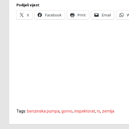
Podijeli vijest:
X
Facebook
Print
Email
W
Tags:
benzinska pumpa
,
gorivo
,
inspektorat
,
rs
,
zemlja