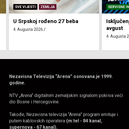
SERVISNE INFORMACIJE
SERVISNE I
Isključenja vode – utorak 4.
Isključen
avgust
4. avgust
4. Augusta 2026.
4. Augusta 
Nezavisna Televizija “Arena” osnovana je 1999.
godine.
NTV „Arena“ digitalnim zemaljskim signalom pokriva veći
dio Bosne i Hercegovine.
Takođe, Nezavisna televizija “Arena” program emituje i
putem kablovskih operatera
(m:tel - 84 kanal,
supernova - 67 kanal).