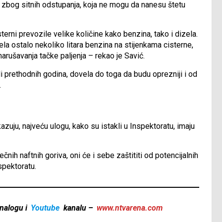
u zbog sitnih odstupanja, koja ne mogu da nanesu štetu
terni prevozile velike količine kako benzina, tako i dizela.
la ostalo nekoliko litara benzina na stijenkama cisterne,
 narušavanja tačke paljenja – rekao je Savić.
li prethodnih godina, dovela do toga da budu oprezniji i od
.
azuju, najveću ulogu, kako su istakli u Inspektoratu, imaju
čnih naftnih goriva, oni će i sebe zaštititi od potencijalnih
spektoratu.
nalogu i
Youtube
kanalu –
www.ntvarena.com