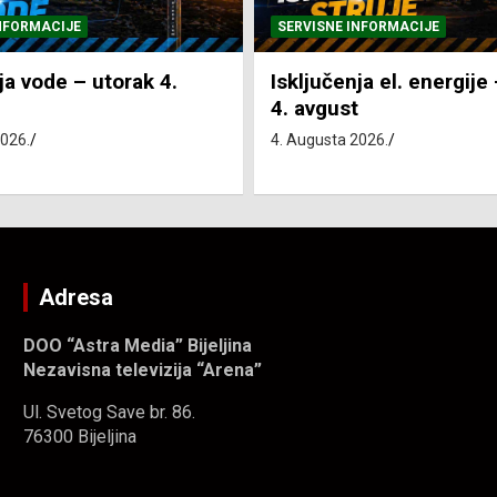
NFORMACIJE
SVE VIJESTI
VRIJEME
ja el. energije – utorak
Pretežno sunčano i vru
4. Augusta 2026.
2026.
Adresa
DOO “Astra Media” Bijeljina
Nezavisna televizija “Arena”
Ul. Svetog Save br. 86.
76300 Bijeljina