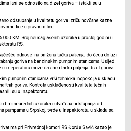
ma lani se odnosilo na dizel goriva – istakli su u
zano odstupanje u kvalitetu goriva izriču novčane kazne
ovorno lice u pravnom licu.
.000 KM. Broj neusaglašenih uzoraka u prošloj godini u
ektoratu RS.
najčešće odnose na sniženu tačku paljenja, do čega dolazi
istakanju goriva na benzinskim pumpnim stanicama. Usljed
 u seperatoru može da snizi tačku paljenja dizel goriva.
skim pumpnim stanicama vrši tehnička inspekcija u skladu
aftnih goriva. Kontrola usklađenosti kvaliteta tečnih
jasnili su u Inspektoratu.
 su broj neurednih uzoraka i utvrđena odstupanja od
o na pumpama u Srpskoj, tvrde u Inspektoratu, u skladu sa
rivatima pri Privrednoj komori RS Đorđe Savić kazao je