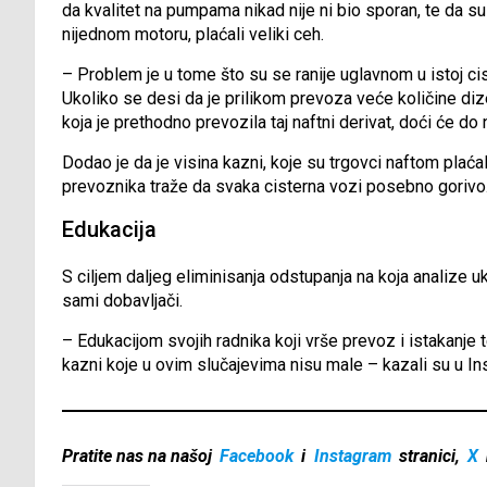
da kvalitet na pumpama nikad nije ni bio sporan, te da s
nijednom motoru, plaćali veliki ceh.
– Problem je u tome što su se ranije uglavnom u istoj cis
Ukoliko se desi da je prilikom prevoza veće količine dize
koja je prethodno prevozila taj naftni derivat, doći će do
Dodao je da je visina kazni, koje su trgovci naftom plaća
prevoznika traže da svaka cisterna vozi posebno gorivo
Edukacija
S ciljem daljeg eliminisanja odstupanja na koja analize uk
sami dobavljači.
– Edukacijom svojih radnika koji vrše prevoz i istakanje te
kazni koje u ovim slučajevima nisu male – kazali su u In
Pratite nas na našoj
Facebook
i
Instagram
stranici,
X