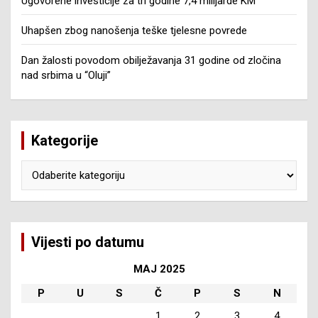
Ugovorene investicije za tri godine 7,4 milijarde KM
Uhapšen zbog nanošenja teške tjelesne povrede
Dan žalosti povodom obilježavanja 31 godine od zločina
nad srbima u “Oluji”
Kategorije
Kategorije
Vijesti po datumu
MAJ 2025
P
U
S
Č
P
S
N
1
2
3
4