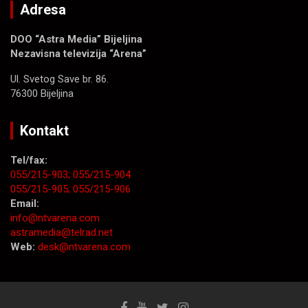
Adresa
DOO “Astra Media” Bijeljina
Nezavisna televizija “Arena”
Ul. Svetog Save br. 86.
76300 Bijeljina
Kontakt
Tel/fax:
055/215-903;
055/215-904
055/215-905;
055/215-906
Email:
info@ntvarena.com
astramedia@telrad.net
Web:
desk@ntvarena.com