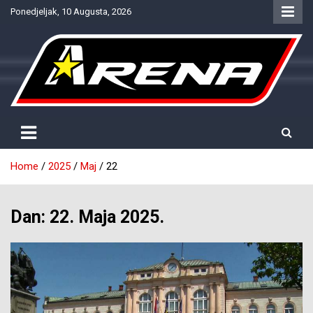
Skip
Ponedjeljak, 10 Augusta, 2026
to
content
Provjereno. Tačno. Objektivno.
NTV Arena
Home
2025
Maj
22
Dan:
22. Maja 2025.