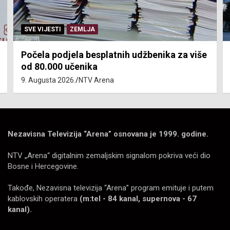
SVE VIJESTI
ZEMLJA
Počela podjela besplatnih udžbenika za više
od 80.000 učenika
9. Augusta 2026.
NTV Arena
Nezavisna Televizija “Arena” osnovana je 1999. godine.
NTV „Arena“ digitalnim zemaljskim signalom pokriva veći dio
Bosne i Hercegovine.
Takođe, Nezavisna televizija “Arena” program emituje i putem
kablovskih operatera
(m:tel - 84 kanal, supernova - 67
kanal).