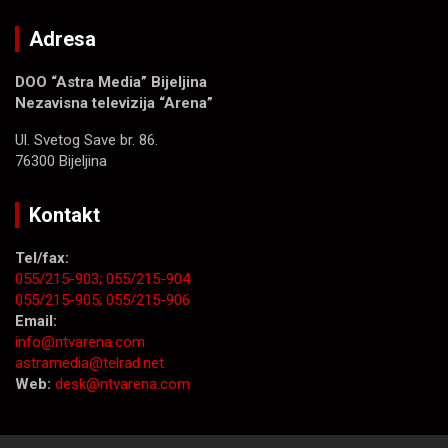
Adresa
DOO “Astra Media” Bijeljina
Nezavisna televizija “Arena”
Ul. Svetog Save br. 86.
76300 Bijeljina
Kontakt
Tel/fax:
055/215-903;
055/215-904
055/215-905;
055/215-906
Email:
info@ntvarena.com
astramedia@telrad.net
Web:
desk@ntvarena.com