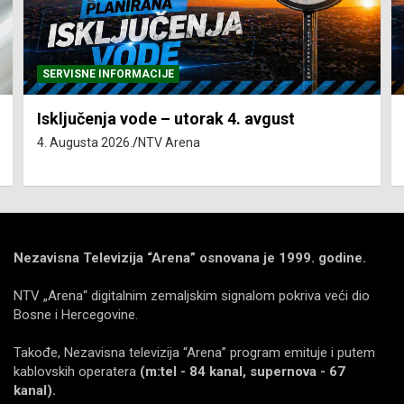
SERVISNE INFORMACIJE
Isključenja vode – utorak 4. avgust
4. Augusta 2026.
NTV Arena
Nezavisna Televizija “Arena” osnovana je 1999. godine.
NTV „Arena“ digitalnim zemaljskim signalom pokriva veći dio
Bosne i Hercegovine.
Takođe, Nezavisna televizija “Arena” program emituje i putem
kablovskih operatera
(m:tel - 84 kanal, supernova - 67
kanal).