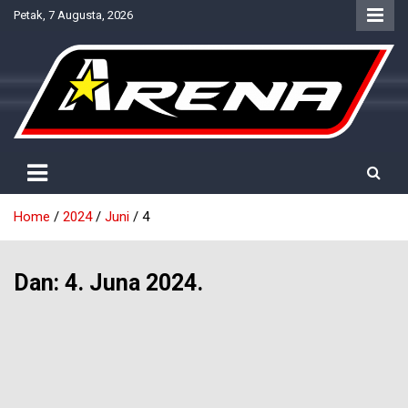
Skip
Petak, 7 Augusta, 2026
to
content
Provjereno. Tačno. Objektivno.
NTV Arena
Home
2024
Juni
4
Dan:
4. Juna 2024.