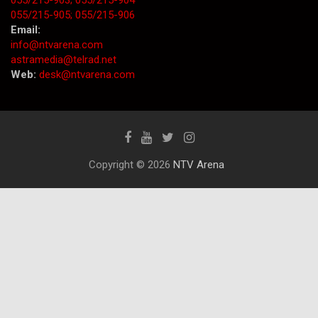
055/215-903;
055/215-904
055/215-905;
055/215-906
Email:
info@ntvarena.com
astramedia@telrad.net
Web:
desk@ntvarena.com
Copyright © 2026
NTV Arena