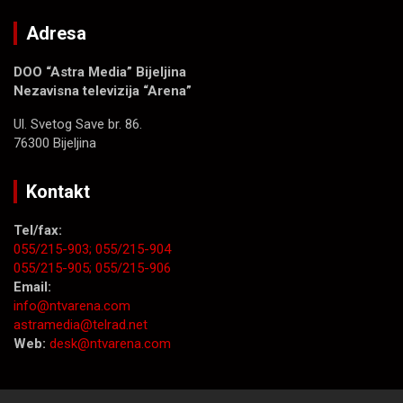
Adresa
DOO “Astra Media” Bijeljina
Nezavisna televizija “Arena”
Ul. Svetog Save br. 86.
76300 Bijeljina
Kontakt
Tel/fax:
055/215-903;
055/215-904
055/215-905;
055/215-906
Email:
info@ntvarena.com
astramedia@telrad.net
Web:
desk@ntvarena.com