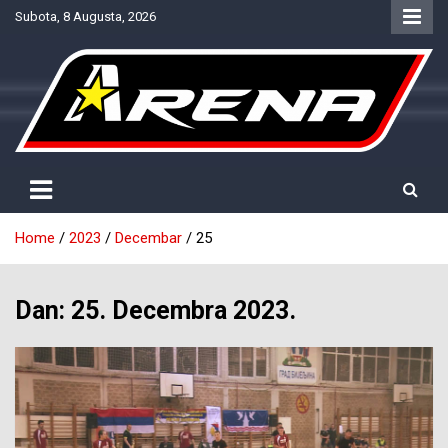
Skip
Subota, 8 Augusta, 2026
to
content
Provjereno. Tačno. Objektivno.
NTV Arena
Home
2023
Decembar
25
Dan:
25. Decembra 2023.