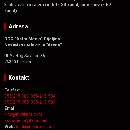
kablovskih operatera
(m:tel - 84 kanal, supernova - 67
kanal).
Adresa
DOO “Astra Media” Bijeljina
Nezavisna televizija “Arena”
Ul. Svetog Save br. 86.
76300 Bijeljina
Kontakt
Tel/fax:
055/215-903;
055/215-904
055/215-905;
055/215-906
Email:
info@ntvarena.com
astramedia@telrad.net
Web:
desk@ntvarena.com