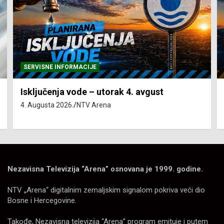
SERVISNE INFORMACIJE
Isključenja vode – utorak 4. avgust
4. Augusta 2026.
NTV Arena
Nezavisna Televizija “Arena” osnovana je 1999. godine.
NTV „Arena“ digitalnim zemaljskim signalom pokriva veći dio
Bosne i Hercegovine.
Takođe, Nezavisna televizija “Arena” program emituje i putem