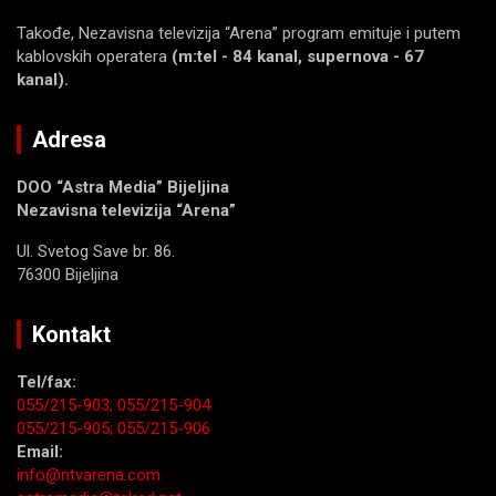
Takođe, Nezavisna televizija “Arena” program emituje i putem
kablovskih operatera
(m:tel - 84 kanal, supernova - 67
kanal).
Adresa
DOO “Astra Media” Bijeljina
Nezavisna televizija “Arena”
Ul. Svetog Save br. 86.
76300 Bijeljina
Kontakt
Tel/fax:
055/215-903;
055/215-904
055/215-905;
055/215-906
Email:
info@ntvarena.com