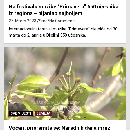
Na festivalu muzike “Primavera” 550 učesnika
iz regiona – pijanino najboljem
27. Marta 2023.
Srna
No Comments
Internacionalni festival muzike “Primavera” okupiće od 30.
marta do 2. aprila u Bijeljini 550 učesnika…
SVE VIJESTI
ZEMLJA
Voćari, pripremite se: Narednih dana mraz,