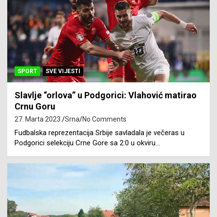
SPORT
SVE VIJESTI
Slavlje “orlova” u Podgorici: Vlahović matirao
Crnu Goru
27. Marta 2023.
Srna
No Comments
Fudbalska reprezentacija Srbije savladala je večeras u
Podgorici selekciju Crne Gore sa 2:0 u okviru…