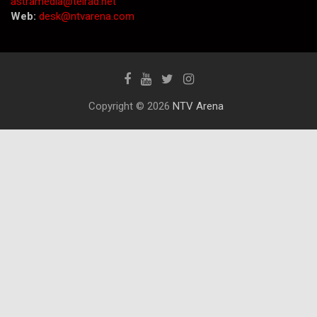
astramedia@telrad.net
Web:
desk@ntvarena.com
Copyright © 2026
NTV Arena