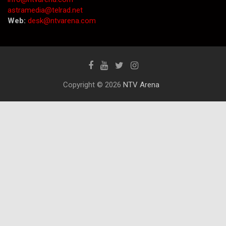
astramedia@telrad.net
Web:
desk@ntvarena.com
Copyright © 2026
NTV Arena