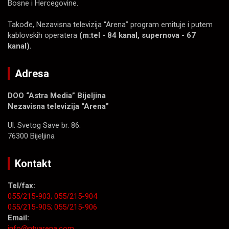
Bosne i Hercegovine.
Takođe, Nezavisna televizija “Arena” program emituje i putem
kablovskih operatera
(m:tel - 84 kanal, supernova - 67
kanal).
Adresa
DOO “Astra Media” Bijeljina
Nezavisna televizija “Arena”
Ul. Svetog Save br. 86.
76300 Bijeljina
Kontakt
Tel/fax:
055/215-903;
055/215-904
055/215-905;
055/215-906
Email:
info@ntvarena.com