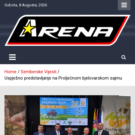
Skip
Subota, 8 Augusta, 2026
to
content
Provjereno. Tačno. Objektivno.
NTV Arena
Home
Semberske Vijesti
Uspješno predstavljanje na Proljećnom bjelovarskom sajmu