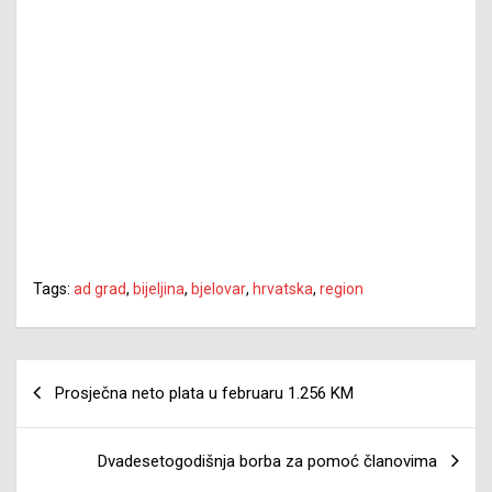
Tags:
ad grad
,
bijeljina
,
bjelovar
,
hrvatska
,
region
Navigacija
Prosječna neto plata u februaru 1.256 KM
članaka
Dvadesetogodišnja borba za pomoć članovima