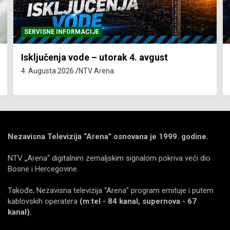
SERVISNE INFORMACIJE
Isključenja vode – utorak 4. avgust
4. Augusta 2026.
NTV Arena
Nezavisna Televizija “Arena” osnovana je 1999. godine.
NTV „Arena“ digitalnim zemaljskim signalom pokriva veći dio
Bosne i Hercegovine.
Takođe, Nezavisna televizija “Arena” program emituje i putem
kablovskih operatera
(m:tel - 84 kanal, supernova - 67
kanal).