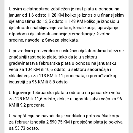
U svim djelatnostima zabilježen je rast plata u odnosu na
januar od 1,6 odsto ili 28 KM koliko je iznosio u finansijskim
djelatnostima do 13,5 odsto ili 148 KM koliko je iznosio u
djelatnosti snabdijevanje vodom, kanalizacija, upravljanje
otpadom i djelatnosti sanacije /remedijacije/ životne
sredine, navode iz Saveza sindikata.
U privrednim proizvodnim i uslužnim djelatnostima bilježi se
značajniji rast neto plate, tako da je u sektoru
građevinarstva februarska plata u odnosu na januarsku
veća za 104 KM ili 10,6 odsto, u sektoru saobraćaja i
skladištenja za 113 KM ili 11 procenata, u prerađivačkoj
industriji za 96 KM ili 8,8 odsto.
U trgovini je februarska plata u odnosu na januarsku veća
za 128 KM ili 11,6 odsto, dok je u ugostiteljstvu veća za 96
KM ili 9,2 procenta.
U saopštenju se navodi da je sindikalna potrošačka korpa
za februar iznosila 2.590,75 KM i prosječna plata je pokriva
sa 53,73 odsto.