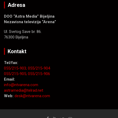
Adresa
DOO “Astra Media” Bijeljina
Nezavisna televizija “Arena”
Ul. Svetog Save br. 86.
76300 Bijeljina
Kontakt
Tel/fax:
055/215-903;
055/215-904
055/215-905;
055/215-906
Email:
info@ntvarena.com
astramedia@telrad.net
Web:
desk@ntvarena.com