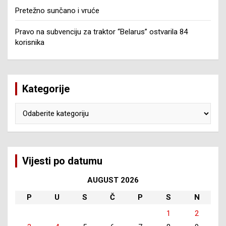
Pretežno sunčano i vruće
Pravo na subvenciju za traktor “Belarus” ostvarila 84
korisnika
Kategorije
Kategorije
Vijesti po datumu
AUGUST 2026
P
U
S
Č
P
S
N
1
2