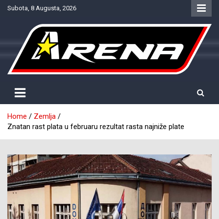
Skip
Subota, 8 Augusta, 2026
to
content
Provjereno. Tačno. Objektivno.
NTV Arena
Home
Zemlja
Znatan rast plata u februaru rezultat rasta najniže plate