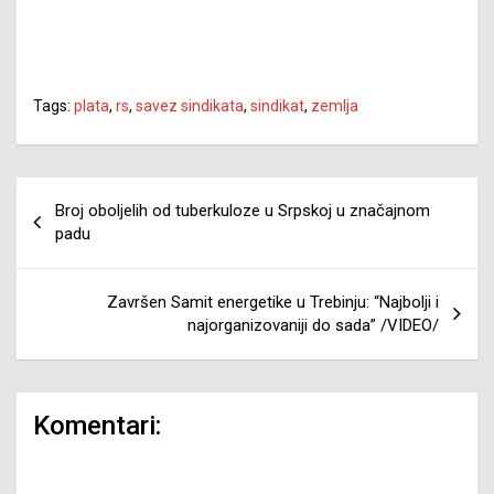
Tags:
plata
,
rs
,
savez sindikata
,
sindikat
,
zemlja
Navigacija
Broj oboljelih od tuberkuloze u Srpskoj u značajnom
članaka
padu
Završen Samit energetike u Trebinju: “Najbolji i
najorganizovaniji do sada” /VIDEO/
Komentari: