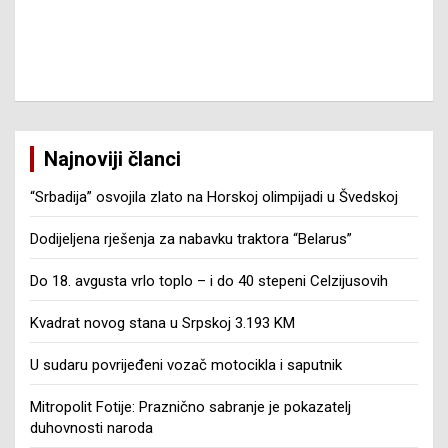
Najnoviji članci
“Srbadija” osvojila zlato na Horskoj olimpijadi u Švedskoj
Dodijeljena rješenja za nabavku traktora “Belarus”
Do 18. avgusta vrlo toplo – i do 40 stepeni Celzijusovih
Kvadrat novog stana u Srpskoj 3.193 KM
U sudaru povrijeđeni vozač motocikla i saputnik
Mitropolit Fotije: Praznično sabranje je pokazatelj
duhovnosti naroda