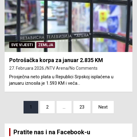
SVE VIJESTI
ZEMLJA
Potrošačka korpa za januar 2.835 KM
27. Februara 2026.
NTV Arena
No Comments
Prosječna neto plata u Republici Srpskoj isplaćena u
januaru iznosila je 1.593 KM i veća…
Posts
1
2
…
23
Next
pagination
Pratite nas i na Facebook-u