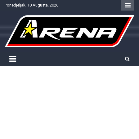
Skip
Ponedjeljak, 10 Augusta, 2026
to
content
Provjereno. Tačno. Objektivno.
NTV Arena