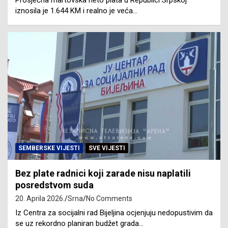
Prosječna martovska neto plata u Republici Srpskoj
iznosila je 1.644 KM i realno je veća…
SEMBERSKE VIJESTI
SVE VIJESTI
Bez plate radnici koji zarade nisu naplatili
posredstvom suda
20. Aprila 2026.
Srna
No Comments
Iz Centra za socijalni rad Bijeljina ocjenjuju nedopustivim da
se uz rekordno planiran budžet grada…