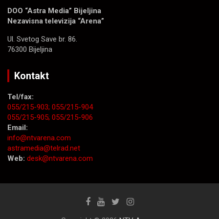
DOO “Astra Media” Bijeljina
Nezavisna televizija “Arena”
Ul. Svetog Save br. 86.
76300 Bijeljina
Kontakt
Tel/fax:
055/215-903;
055/215-904
055/215-905;
055/215-906
Email:
info@ntvarena.com
astramedia@telrad.net
Web:
desk@ntvarena.com