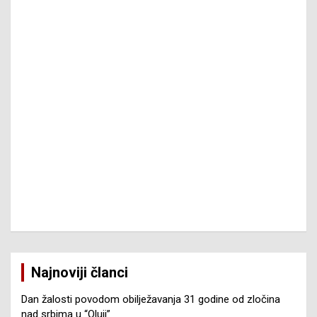
Najnoviji članci
Dan žalosti povodom obilježavanja 31 godine od zločina
nad srbima u “Oluji”