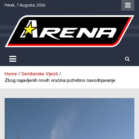
Skip
Petak, 7 Augusta, 2026
to
content
Provjereno. Tačno. Objektivno.
NTV Arena
Home
Semberske Vijesti
Zbog najavljenih novih vrućina potrebno navodnjavanje