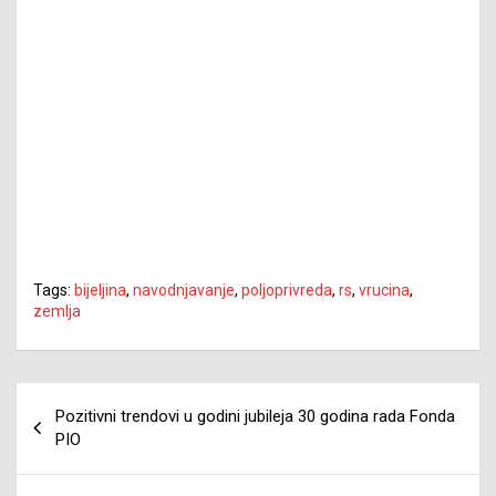
Tags:
bijeljina
,
navodnjavanje
,
poljoprivreda
,
rs
,
vrucina
,
zemlja
Navigacija
Pozitivni trendovi u godini jubileja 30 godina rada Fonda
članaka
PIO