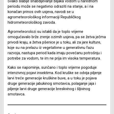
Svako slabije snabdijevanje biljaka vodom u narednom
periodu može se negativno odraziti na stanje, a i na
konačan prinos ovih usjeva, navodi se u
agrometeorološkog informaciji Republičkog
hidrometeorološkog zavoda.
Agrometeorolozi su istakli da je toplo vrijeme
omogućavalo brže zrenje ozimih usjeva, pa se žetva ječma
privodi kraju, a žetva pšenice je u toku, ali za jare kulture,
koje su na prelazu iz vegetativne u generativnu fazu
razvoja, nastupa period kada imaju povećanu potrošnju i
potrebe za vodom, te im ne prija im visoka temperatura.
Kako se napominje, sunčano i toplo vrijeme pogoduje
intenzivnoj pojavi insektima. Kod kruške se odvija piljenje
larvi treće generacije kruškine buve, a u toku je pojava
druge generacije jabukinog smotavca, polaganje jaja i
piljenje larvi druge generacije breskvinog i šljivinog
smotavca.