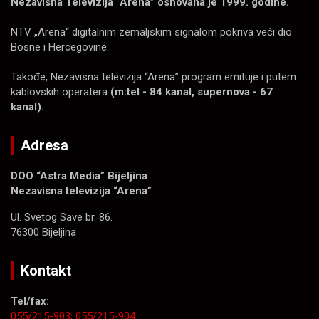
Nezavisna Televizija “Arena” osnovana je 1999. godine.
NTV „Arena“ digitalnim zemaljskim signalom pokriva veći dio
Bosne i Hercegovine.
Takođe, Nezavisna televizija “Arena” program emituje i putem
kablovskih operatera
(m:tel - 84 kanal, supernova - 67
kanal).
Adresa
DOO “Astra Media” Bijeljina
Nezavisna televizija “Arena”
Ul. Svetog Save br. 86.
76300 Bijeljina
Kontakt
Tel/fax:
055/215-903;
055/215-904