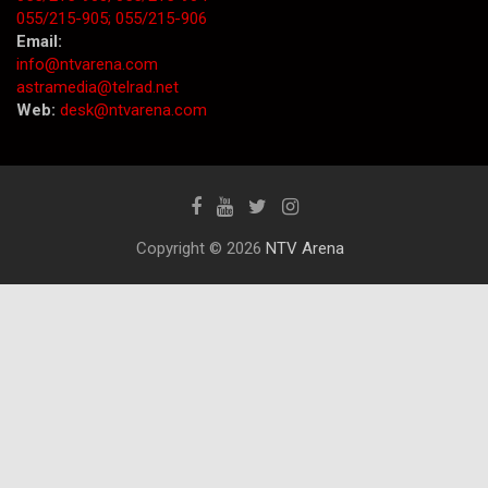
055/215-905;
055/215-906
Email:
info@ntvarena.com
astramedia@telrad.net
Web:
desk@ntvarena.com
Copyright © 2026
NTV Arena