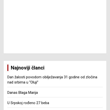
Najnoviji članci
Dan žalosti povodom obilježavanja 31 godine od zločina
nad srbima u “Oluji”
Danas Blaga Marija
U Srpskoj rođeno 27 beba