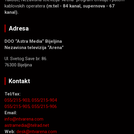
kablovskih operatera
(m:tel - 84 kanal, supernova - 67
kanal).
Adresa
DOO “Astra Media” Bijeljina
Nezavisna televizija “Arena”
Ul. Svetog Save br. 86.
76300 Bijeljina
Kontakt
Tel/fax:
055/215-903;
055/215-904
055/215-905;
055/215-906
Email:
info@ntvarena.com
astramedia@telrad.net
Web:
desk@ntvarena.com