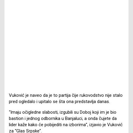
Vuković je naveo da je to partija čije rukovodstvo nije stalo
pred ogledalo i upitalo se šta ona predstavlja danas.
“Imaju očigledne slabosti, izgubili su Doboj koji im je bio
bastion i jednog odbornika u Banjaluci, a onda čujete da
lider kaže kako će pobijediti na izborima”, izjavio je Vuković
za “Glas Srpske”.