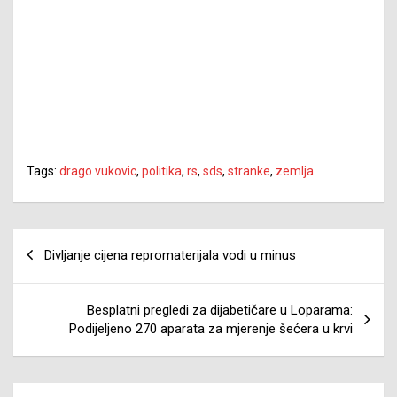
Tags:
drago vukovic
,
politika
,
rs
,
sds
,
stranke
,
zemlja
Navigacija
Divljanje cijena repromaterijala vodi u minus
članaka
Besplatni pregledi za dijabetičare u Loparama:
Podijeljeno 270 aparata za mjerenje šećera u krvi