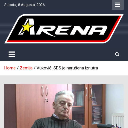
Skip
Subota, 8 Augusta, 2026
to
content
Provjereno. Tačno. Objektivno.
NTV Arena
Home
Zemlja
Vuković: SDS je narušena iznutra