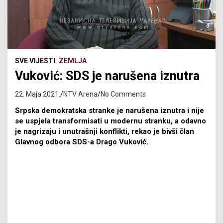
SVE VIJESTI
ZEMLJA
Vuković: SDS je narušena iznutra
22. Maja 2021.
NTV Arena
No Comments
Srpska demokratska stranke je narušena iznutra i nije
se uspjela transformisati u modernu stranku, a odavno
je nagrizaju i unutrašnji konflikti, rekao je bivši član
Glavnog odbora SDS-a Drago Vuković.