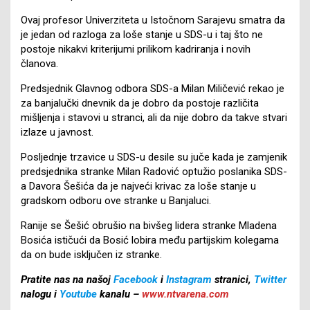
Ovaj profesor Univerziteta u Istočnom Sarajevu smatra da
je jedan od razloga za loše stanje u SDS-u i taj što ne
postoje nikakvi kriterijumi prilikom kadriranja i novih
članova.
Predsjednik Glavnog odbora SDS-a Milan Miličević rekao je
za banjalučki dnevnik da je dobro da postoje različita
mišljenja i stavovi u stranci, ali da nije dobro da takve stvari
izlaze u javnost.
Posljednje trzavice u SDS-u desile su juče kada je zamjenik
predsjednika stranke Milan Radović optužio poslanika SDS-
a Davora Šešića da je najveći krivac za loše stanje u
gradskom odboru ove stranke u Banjaluci.
Ranije se Šešić obrušio na bivšeg lidera stranke Mladena
Bosića ističući da Bosić lobira među partijskim kolegama
da on bude isključen iz stranke.
Pratite nas na našoj
Facebook
i
Instagram
stranici,
Twitter
nalogu i
Youtube
kanalu –
www.ntvarena.com