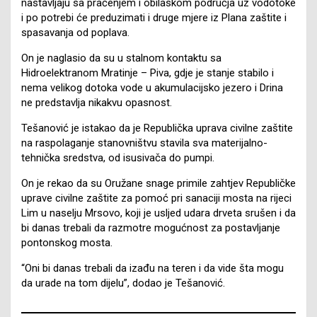
nastavljaju sa praćenjem i obilaskom područja uz vodotoke
i po potrebi će preduzimati i druge mjere iz Plana zaštite i
spasavanja od poplava.
On je naglasio da su u stalnom kontaktu sa
Hidroelektranom Mratinje – Piva, gdje je stanje stabilo i
nema velikog dotoka vode u akumulacijsko jezero i Drina
ne predstavlja nikakvu opasnost.
Tešanović je istakao da je Republička uprava civilne zaštite
na raspolaganje stanovništvu stavila sva materijalno-
tehnička sredstva, od isusivača do pumpi.
On je rekao da su Oružane snage primile zahtjev Republičke
uprave civilne zaštite za pomoć pri sanaciji mosta na rijeci
Lim u naselju Mrsovo, koji je usljed udara drveta srušen i da
bi danas trebali da razmotre mogućnost za postavljanje
pontonskog mosta.
“Oni bi danas trebali da izađu na teren i da vide šta mogu
da urade na tom dijelu”, dodao je Tešanović.