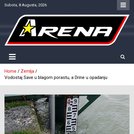
Skip
Subota, 8 Augusta, 2026
to
content
Provjereno. Tačno. Objektivno.
NTV Arena
Home
Zemlja
Vodostaj Save u blagom porastu, a Drine u opadanju