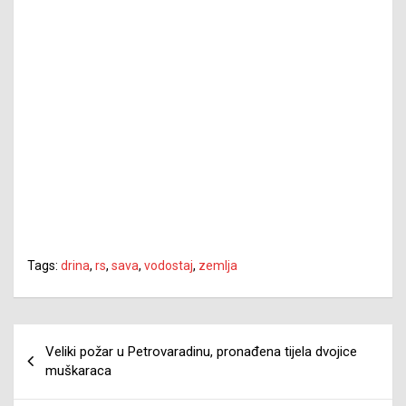
Tags:
drina
,
rs
,
sava
,
vodostaj
,
zemlja
Navigacija
Veliki požar u Petrovaradinu, pronađena tijela dvojice
članaka
muškaraca