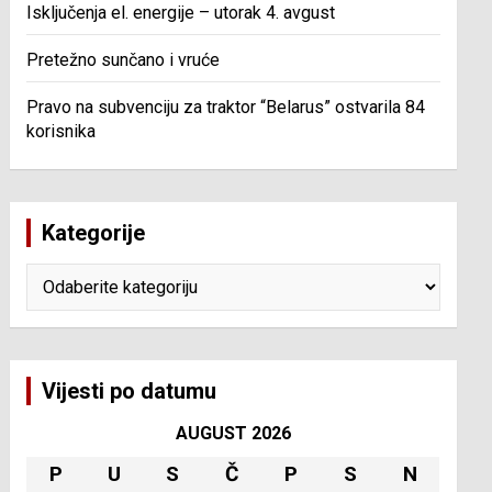
Isključenja el. energije – utorak 4. avgust
Pretežno sunčano i vruće
Pravo na subvenciju za traktor “Belarus” ostvarila 84
korisnika
Kategorije
Kategorije
Vijesti po datumu
AUGUST 2026
P
U
S
Č
P
S
N