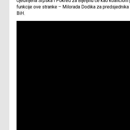
Ujedinjena Srpska i Pokred za Bijeljinu će kao koalicion
funkcije ove stranke – Milorada Dodika za predsjednika 
BiH.