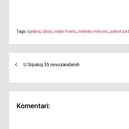
Tags:
bijeljina
,
izbori
,
milan trninic
,
milenko mitrovic
,
pokret za b
Navigacija
U Srpskoj 55 novozaraženih
članaka
Komentari: