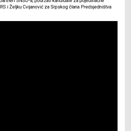
i partneri SNSD-a, podržati kandidate za pojedinačne
RS i Željku Cvijanović za Srpskog člana Predsjedništva