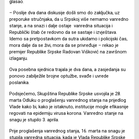
glasao.
– Poslije dva dana diskusije došli smo do zaključka, uz
preporuke stručnjaka, da u Srpskoj više nemamo vanredno
stanje, a na snazi i dalje ostaje vanredna situacija i
Republički štab će redovno da se sastaje i izvještava.
Idemo sa pretpostavkom da sutra ukidamo i policijski čas,
mora dalje da se živi, mora da se privređuje – rekao je
premijer Republike Srpske Radovan Višković na završnom
izlaganju.
Ova posebna sjednica trajala je dva dana, a zasjedanja su
ponovo zabilježile brojne optužbe, svađe i uvrede
poslanika.
Podsjećemo, Skupština Republike Srpske usvojila je 28.
marta Odluku o proglašenju vanrednog stanja na prijedlog
Vlade kako bi, kako je istaknuto, institucije mogle efikasnije
regovati na epidemiju virusa korona. Vanredno stanje na
snagu je stupilo 3. aprila.
Prije proglašenja vanrednog stanja, 16. marta na snagu je
stupila vanredna situacija, kada je Vlada Republike Srpske