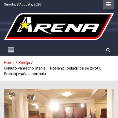
Skip
Subota, 8 Augusta, 2026
to
content
Provjereno. Tačno. Objektivno.
NTV Arena
Home
Zemlja
Ukinuto vanredno stanje – Poslanici odlučili da se život u
Srpskoj vraća u normalu