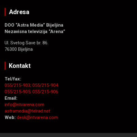
Adresa
DOO “Astra Media” Bijeljina
Nezavisna televizija “Arena”
Ul. Svetog Save br. 86.
76300 Bijeljina
Kontakt
Tel/fax:
055/215-903;
055/215-904
055/215-905;
055/215-906
Email:
info@ntvarena.com
astramedia@telrad.net
Web:
desk@ntvarena.com