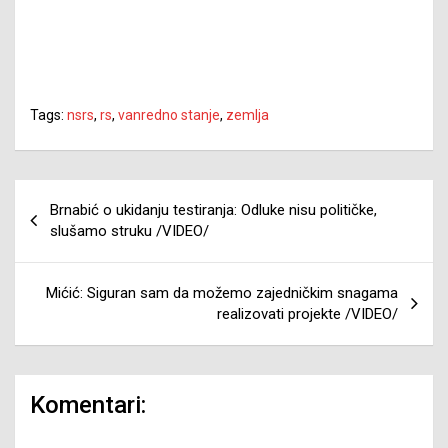
Tags:
nsrs
,
rs
,
vanredno stanje
,
zemlja
Navigacija
Brnabić o ukidanju testiranja: Odluke nisu političke,
članaka
slušamo struku /VIDEO/
Mićić: Siguran sam da možemo zajedničkim snagama
realizovati projekte /VIDEO/
Komentari: