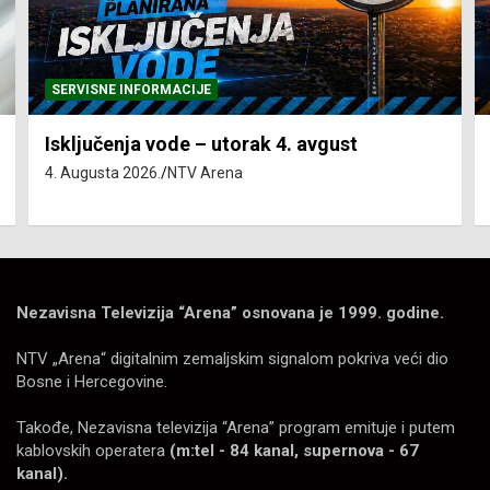
SERVISNE INFORMACIJE
Isključenja vode – utorak 4. avgust
4. Augusta 2026.
NTV Arena
Nezavisna Televizija “Arena” osnovana je 1999. godine.
NTV „Arena“ digitalnim zemaljskim signalom pokriva veći dio
Bosne i Hercegovine.
Takođe, Nezavisna televizija “Arena” program emituje i putem
kablovskih operatera
(m:tel - 84 kanal, supernova - 67
kanal).