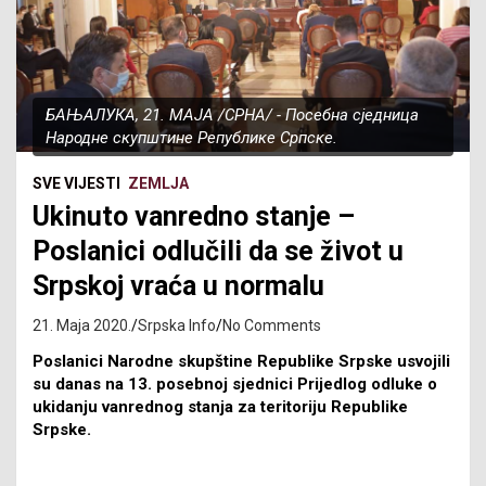
БАЊАЛУКА, 21. МАЈА /СРНА/ - Посебна сједница
Народне скупштине Републике Српске.
SVE VIJESTI
ZEMLJA
Ukinuto vanredno stanje –
Poslanici odlučili da se život u
Srpskoj vraća u normalu
21. Maja 2020.
Srpska Info
No Comments
Poslanici Narodne skupštine Republike Srpske usvojili
su danas na 13. posebnoj sjednici Prijedlog odluke o
ukidanju vanrednog stanja za teritoriju Republike
Srpske.