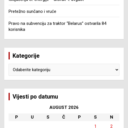
Pretežno sunčano i vruće
Pravo na subvenciju za traktor “Belarus” ostvarila 84
korisnika
Kategorije
Kategorije
Vijesti po datumu
AUGUST 2026
P
U
S
Č
P
S
N
1
2