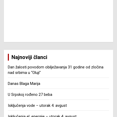
Najnoviji članci
Dan žalosti povodom obilježavanja 31 godine od zločina
nad srbima u “Oluji”
Danas Blaga Marija
U Srpskoj rođeno 27 beba
Isključenja vode – utorak 4. avgust
Isključenja el. energije – utorak 4. avgust