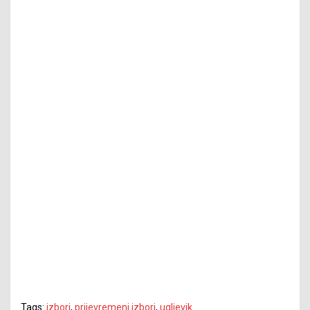
Tags:
izbori
,
prijevremeni izbori
,
ugljevik