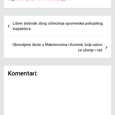
Navigacija
Lišeni slobode zbog oštećenja spomenika policijskog
članaka
inspektora
Obnovljene škole u Maleševcima i Koreniti, bolji uslovi
za učenje i rad
Komentari: