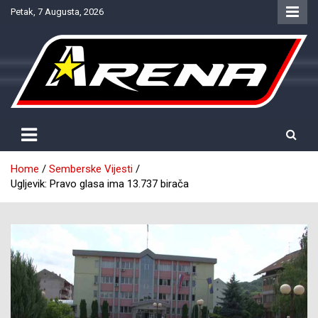
Skip
Petak, 7 Augusta, 2026
to
content
Provjereno. Tačno. Objektivno.
NTV Arena
Home
Semberske Vijesti
Ugljevik: Pravo glasa ima 13.737 birača