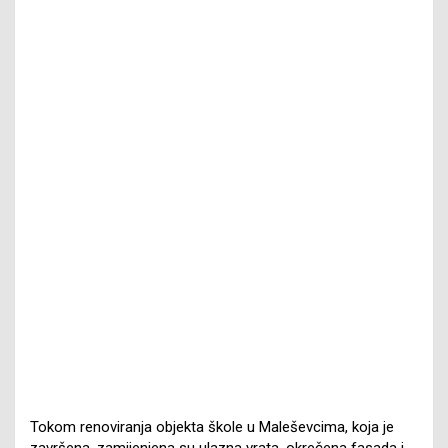
Tokom renoviranja objekta škole u Maleševcima, koja je
završena, zamijenjena su ulazna vrata, okrečena fasada i