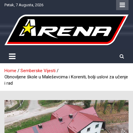
Skip
Petak, 7 Augusta, 2026
to
content
Provjereno. Tačno. Objektivno.
NTV Arena
Home
Semberske Vijesti
Obnovljene škole u Maleševcima i Koreniti, bolji uslovi za učenje
i rad