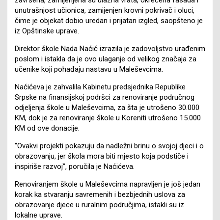
unutrašnjost učionica, zamijenjen krovni pokrivač i oluci,
čime je objekat dobio uredan i prijatan izgled, saopšteno je
iz Opštinske uprave.
Direktor škole Nada Naćić izrazila je zadovoljstvo urađenim
poslom i istakla da je ovo ulaganje od velikog značaja za
učenike koji pohađaju nastavu u Maleševcima.
Naćićeva je zahvalila Kabinetu predsjednika Republike
Srpske na finansijskoj podršci za renoviranje područnog
odjeljenja škole u Maleševcima, za šta je utrošeno 30.000
KM, dok je za renoviranje škole u Koreniti utrošeno 15.000
KM od ove donacije.
“Ovakvi projekti pokazuju da nadležni brinu o svojoj djeci i o
obrazovanju, jer škola mora biti mjesto koja podstiče i
inspiriše razvoj”, poručila je Naćićeva.
Renoviranjem škole u Maleševcima napravljen je još jedan
korak ka stvaranju savremenih i bezbjednih uslova za
obrazovanje djece u ruralnim područjima, istakli su iz
lokalne uprave.