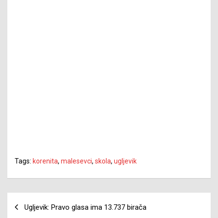
Tags:
korenita
,
malesevci
,
skola
,
ugljevik
Navigacija
Ugljevik: Pravo glasa ima 13.737 birača
članaka