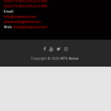
055/215-903;
055/215-904
055/215-905;
055/215-906
Email:
info@ntvarena.com
astramedia@telrad.net
Web:
desk@ntvarena.com
Copyright © 2026
NTV Arena