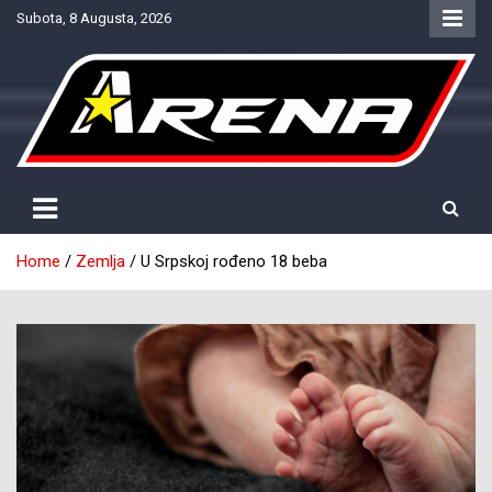
Skip
Subota, 8 Augusta, 2026
to
content
Provjereno. Tačno. Objektivno.
NTV Arena
Home
Zemlja
U Srpskoj rođeno 18 beba