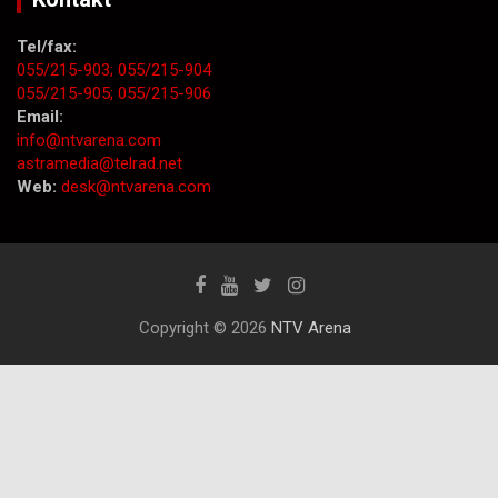
Tel/fax:
055/215-903;
055/215-904
055/215-905;
055/215-906
Email:
info@ntvarena.com
astramedia@telrad.net
Web:
desk@ntvarena.com
Copyright © 2026
NTV Arena