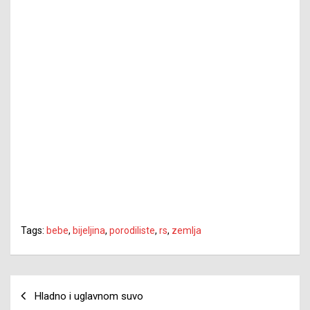
Tags:
bebe
,
bijeljina
,
porodiliste
,
rs
,
zemlja
Navigacija
Hladno i uglavnom suvo
članaka