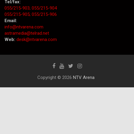
Tel/fax:
055/215-903;
055/215-904
055/215-905;
055/215-906
Email:
info@ntvarena.com
astramedia@telrad.net
Web:
desk@ntvarena.com
Copyright © 2026
NTV Arena