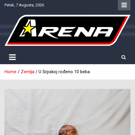
Skip
Petak, 7 Augusta, 2026
to
content
Provjereno. Tačno. Objektivno.
NTV Arena
Home
Zemlja
U Srpskoj rođeno 10 beba