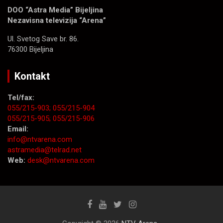
DOO “Astra Media” Bijeljina
Nezavisna televizija “Arena”
Ul. Svetog Save br. 86.
76300 Bijeljina
Kontakt
Tel/fax:
055/215-903;
055/215-904
055/215-905;
055/215-906
Email:
info@ntvarena.com
astramedia@telrad.net
Web:
desk@ntvarena.com