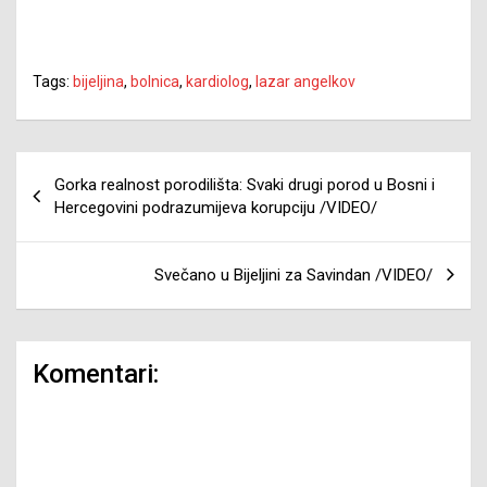
Tags:
bijeljina
,
bolnica
,
kardiolog
,
lazar angelkov
Navigacija
Gorka realnost porodilišta: Svaki drugi porod u Bosni i
članaka
Hercegovini podrazumijeva korupciju /VIDEO/
Svečano u Bijeljini za Savindan /VIDEO/
Komentari: