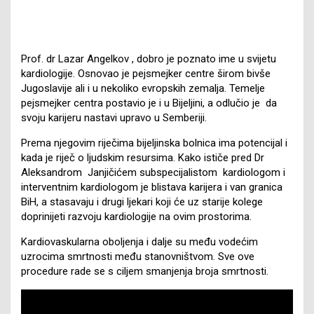
Prof. dr Lazar Angelkov , dobro je poznato ime u svijetu
kardiologije. Osnovao je pejsmejker centre širom bivše
Jugoslavije ali i u nekoliko evropskih zemalja. Temelje
pejsmejker centra postavio je i u Bijeljini, a odlučio je da
svoju karijeru nastavi upravo u Semberiji.
Prema njegovim riječima bijeljinska bolnica ima potencijal i
kada je riječ o ljudskim resursima. Kako ističe pred Dr
Aleksandrom Janjičićem subspecijalistom kardiologom i
interventnim kardiologom je blistava karijera i van granica
BiH, a stasavaju i drugi ljekari koji će uz starije kolege
doprinijeti razvoju kardiologije na ovim prostorima.
Kardiovaskularna oboljenja i dalje su među vodećim
uzrocima smrtnosti među stanovništvom. Sve ove
procedure rade se s ciljem smanjenja broja smrtnosti.