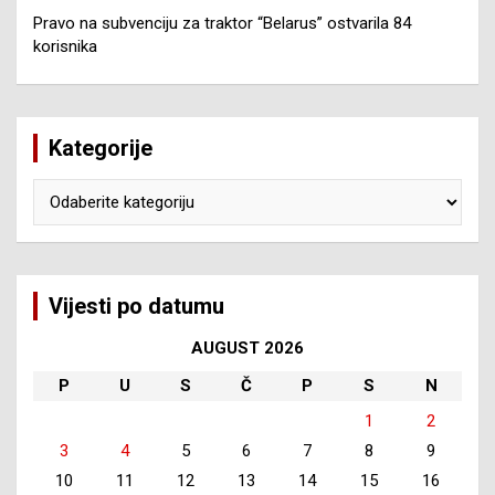
Pravo na subvenciju za traktor “Belarus” ostvarila 84
korisnika
Kategorije
Kategorije
Vijesti po datumu
AUGUST 2026
P
U
S
Č
P
S
N
1
2
3
4
5
6
7
8
9
10
11
12
13
14
15
16