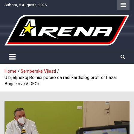
Skip
Subota, 8 Augusta, 2026
to
content
Provjereno. Tačno. Objektivno.
NTV Arena
Home
Semberske Vijesti
U bijeljinskoj Bolnici počeo da radi kardiolog prof. dr Lazar
Angelkov /VIDEO/