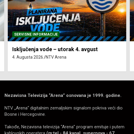
SERVISNE INFORMACIJE
Isključenja vode – utorak 4. avgust
4. Augusta 2026.
NTV Arena
Nezavisna Televizija “Arena” osnovana je 1999. godine.
NTV „Arena“ digitalnim zemaljskim signalom pokriva veći dio
Bosne i Hercegovine.
Takođe, Nezavisna televizija “Arena” program emituje i putem
kablovskih operatera
(m:tel - 84 kanal, supernova - 67