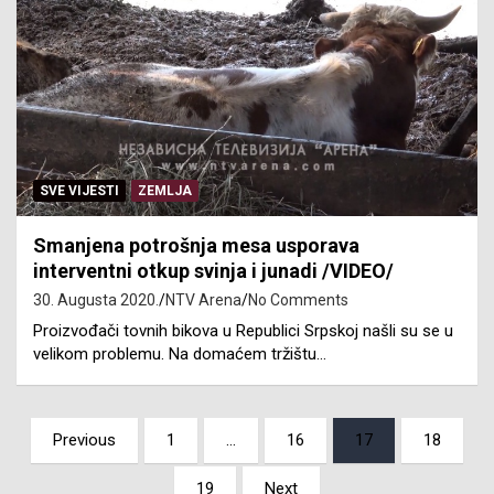
SVE VIJESTI
ZEMLJA
Smanjena potrošnja mesa usporava
interventni otkup svinja i junadi /VIDEO/
30. Augusta 2020.
NTV Arena
No Comments
Proizvođači tovnih bikova u Republici Srpskoj našli su se u
velikom problemu. Na domaćem tržištu…
Posts
Previous
1
…
16
17
18
pagination
19
Next