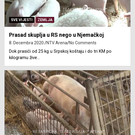
SVE VIJESTI
ZEMLJA
Prasad skuplja u RS nego u Njemačkoj
8. Decembra 2020.
NTV Arena
No Comments
Dok prasići od 25 kg u Srpskoj koštaju i do tri KM po
kilogramu žive…