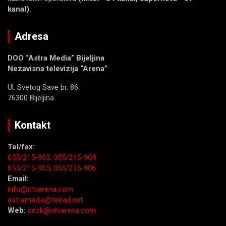
kanal).
Adresa
DOO “Astra Media” Bijeljina
Nezavisna televizija “Arena”
Ul. Svetog Save br. 86.
76300 Bijeljina
Kontakt
Tel/fax:
055/215-903;
055/215-904
055/215-905;
055/215-906
Email:
info@ntvarena.com
astramedia@telrad.net
Web:
desk@ntvarena.com