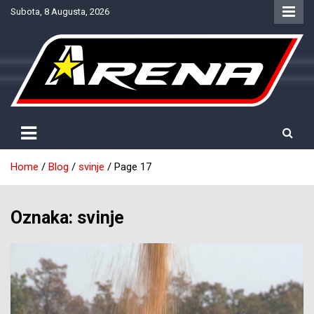
Skip
Subota, 8 Augusta, 2026
to
content
Provjereno. Tačno. Objektivno.
NTV Arena
Home
Blog
svinje
Page 17
Oznaka:
svinje