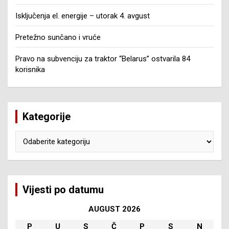
Isključenja el. energije – utorak 4. avgust
Pretežno sunčano i vruće
Pravo na subvenciju za traktor “Belarus” ostvarila 84
korisnika
Kategorije
Kategorije
Vijesti po datumu
AUGUST 2026
P
U
S
Č
P
S
N