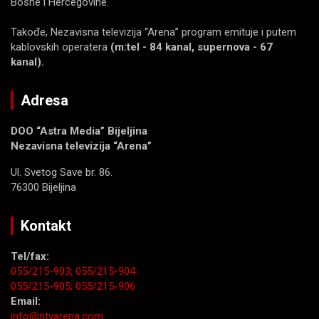
Bosne i Hercegovine.
Takođe, Nezavisna televizija “Arena” program emituje i putem
kablovskih operatera
(m:tel - 84 kanal, supernova - 67
kanal).
Adresa
DOO “Astra Media” Bijeljina
Nezavisna televizija “Arena”
Ul. Svetog Save br. 86.
76300 Bijeljina
Kontakt
Tel/fax:
055/215-903;
055/215-904
055/215-905;
055/215-906
Email:
info@ntvarena.com