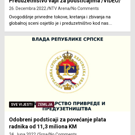
Preduzetništvo vapi za podsticajima /VIDEO/
26. Decembra 2022.
NTV Arena
No Comments
Ovogodišnje privredne tokove, kretanja i zbivanja na
globalnoj sceni osjetilo je i preduzetništvo kod nas.…
SVE VIJESTI
ZEMLJA
Odobreni podsticaji za povećanje plata
radnika od 11,3 miliona KM
24. Juna 2022.
Srna
No Comments