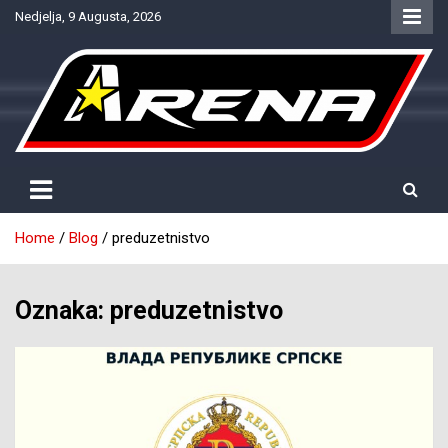
Skip
Nedjelja, 9 Augusta, 2026
to
content
Provjereno. Tačno. Objektivno.
NTV Arena
Home
Blog
preduzetnistvo
Oznaka:
preduzetnistvo